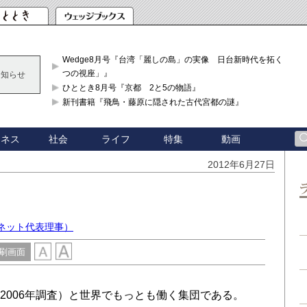
Wedge8月号『台湾「麗しの島」の実像 日台新時代を拓く「3
つの視座」』
お知らせ
ひととき8月号『京都 2と5の物語』
新刊書籍『飛鳥・藤原に隠された古代宮都の謎』
ジネス
社会
ライフ
特集
動画
2012年6月27日
トネット代表理事）
刷画面
2006年調査）と世界でもっとも働く集団である。