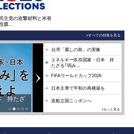
民主党の攻撃材料と米有
投票…
»すべての特集を見る
台湾「麗しの島」の実像
エネルギー依存国家・日本 持
たざる｢弱み…
FIFAワールドカップ2026
日本主導で平和の再構築を
本 持たざ
造船立国ニッポンへ
»もっと見る