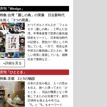
月刊「Wedge」
特集:台湾「麗しの島」の実像 日台新時代
を拓く「3つの視座」
かつてポルトガル人が「フォル
モサ（麗しの島）」と呼んだ台
湾。半導体産業で世界の最先端
技術をリードし、日本統治時代
の記憶も、歴史の一部として内
包している。一方で、現在は米
中対立の最前線に立たされ、難
しい現実に直面している。国際
社会で複雑な立…
»詳細を見る
月刊「ひととき」
特集:京都 2と5の物語
日本の文化や風土、人々の営み
を伝え、旅へと誘ってきた「ひ
ととき」。当誌が幾度となく特
集してきたのが京都です。創刊
25周年を迎える今号では、
〝2〟と〝5〟をキーワード