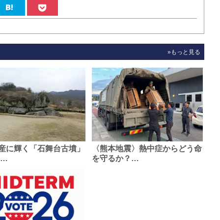
»もっと見る
産に輝く「石舞台古墳」
〈熊本地震〉熱中症からどう命
0…
を守るか？…