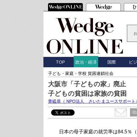
TOP
国際
ビ
政治・経済
子ども・家庭・学校 貧困連鎖社会
大阪市「子どもの家」廃止
子どもの貧困は家族の貧困
青砥恭
（ NPO法人 さいたまユースサポー
印
日本の母子家庭の就労率は84.5％（