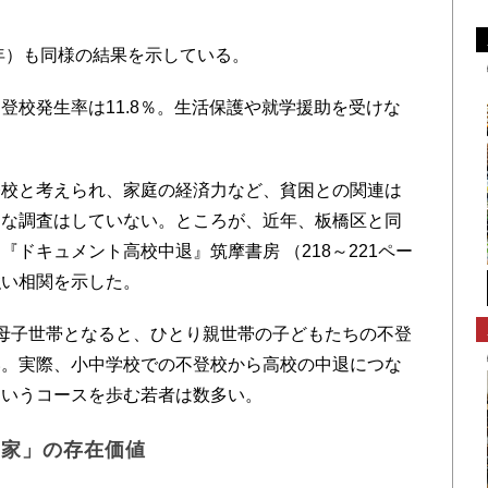
年）も同様の結果を示している。
校発生率は11.8％。生活保護や就学援助を受けな
校と考えられ、家庭の経済力など、貧困との関連は
んな調査はしていない。ところが、近年、板橋区と同
ドキュメント高校中退』筑摩書房 （218～221ペー
強い相関を示した。
母子世帯となると、ひとり親世帯の子どもたちの不登
い。実際、小中学校での不登校から高校の中退につな
というコースを歩む若者は数多い。
の家」の存在価値