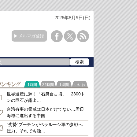
2026年8月9日(日)
メルマガ登録
ランキング
1時間
24時間
1週間
いいね
世界遺産に輝く「石舞台古墳」 2300ト
1
ンの巨石が露出…
台湾有事の脅威は日本だけでない…周辺
2
海域に進出する中国…
“劣勢”プーチンがベラルーシ軍の参戦へ
3
圧力、それでも独…