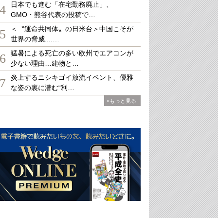
日本でも進む「在宅勤務廃止」、
4
GMO・熊谷代表の投稿で…
＜〝運命共同体〟の日米台＞中国こそが
5
世界の脅威....…
猛暑による死亡の多い欧州でエアコンが
6
少ない理由…建物と…
炎上するニシキゴイ放流イベント、優雅
7
な姿の裏に潜む“利…
»もっと見る