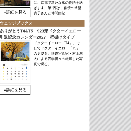
に、京都で新たな旅の物語を紡
ぎます。第1部は、俳優の常盤
»詳細を見る
貴子さんと仲間由紀…
ウェッジブックス
ありがとうT4&T5 923形ドクターイエロー
引退記念カレンダー2027 壁掛けタイプ
ドクターイエロー「T4」、そ
してドクターイエロー「T5」
の勇姿を、鉄道写真家・村上悠
太による四季折々の厳選した写
真で綴る。
»詳細を見る