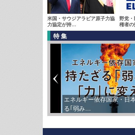
米国・サウジアラビア原子力協
野党・
力協定が持…
権者の
特集
エネルギー依存国家・日
る｢弱み…