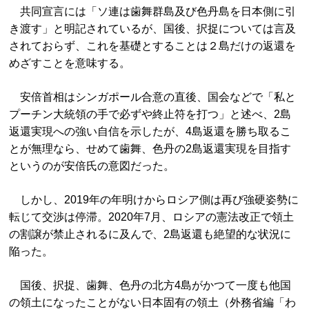
共同宣言には「ソ連は歯舞群島及び色丹島を日本側に引
き渡す」と明記されているが、国後、択捉については言及
されておらず、これを基礎とすることは２島だけの返還を
めざすことを意味する。
安倍首相はシンガポール合意の直後、国会などで「私と
プーチン大統領の手で必ずや終止符を打つ」と述べ、2島
返還実現への強い自信を示したが、4島返還を勝ち取るこ
とが無理なら、せめて歯舞、色丹の2島返還実現を目指す
というのが安倍氏の意図だった。
しかし、2019年の年明けからロシア側は再び強硬姿勢に
転じて交渉は停滞。2020年7月、ロシアの憲法改正で領土
の割譲が禁止されるに及んで、2島返還も絶望的な状況に
陥った。
国後、択捉、歯舞、色丹の北方4島がかつて一度も他国
の領土になったことがない日本固有の領土（外務省編「わ