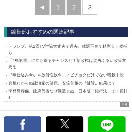
前
1
2
3
へ
編集部おすすめの関連記事
トランプ、第2回TV討論大丈夫？過去、体調不良で精彩欠く候補
も
「4島返還」に立ち返るチャンスだ！新政権は蛮勇ふるい政策変
更を
〝毒仕込み傘〟や放射性飲料、ノビチョクだけでない暗殺手段
真相わからぬ政治家の健康、安倍首相の〝健診〟結果は？
李登輝葬儀、政府代表なぜ派遣せぬ、日本版「旅行法」で非難排
せ
PR