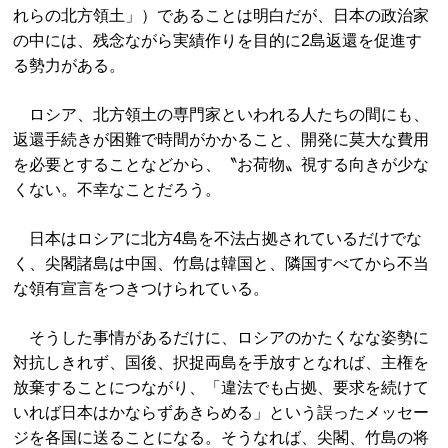
れらの北方領土」）であることは明白だが、日本の政治家
の中には、残念ながら実績作りを目的に2島返還を促進す
る勢力がある。
ロシア、北方領土の専門家といわれる人たちの間にも、
返還手続きが困難で時間がかかること、開発に莫大な費用
を必要とすることなどから、〝お荷物〟視する向きが少な
くない。不幸なことだろう。
日本はロシアに北方4島を不法占拠されているだけでな
く、尖閣諸島は中国、竹島は韓国と、隣国すべてから不当
な領有宣言をつきつけられている。
そうした事情があるだけに、ロシアのかたくなな姿勢に
対抗しきれず、国後、択捉両島を手放すとなれば、主権を
放棄することにつながり、「違法でも占拠、要求を続けて
いれば日本はかならずあきらめる」という誤ったメッセー
ジを各国に送ることになる。そうなれば、尖閣、竹島の将