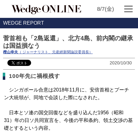
8/7(金)
WEDGE REPORT
菅首相も「2島返還」、北方4島、前内閣の継承
は国益損なう
樫山幸夫
（ ジャーナリスト、元産經新聞論説委員長）
2020/10/30
100年先に禍根残す
シンガポール合意は2018年11月に、安倍首相とプーチ
ン大統領が、同地で会談した際になされた。
日本とソ連の国交回復などを盛り込んだ1956（昭和
31）年の日ソ共同宣言を、今後の平和条約、領土交渉の基
礎とするという内容。