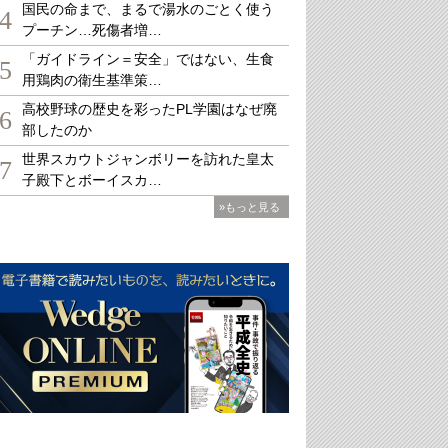
国民の命まで、まるで湯水のごとく使う
4
プーチン…死傷者増…
「ガイドライン＝安全」ではない、生食
5
用鶏肉の衛生基準策…
高校野球の歴史を彩ったPL学園はなぜ廃
6
部したのか
世界スカウトジャンボリーを訪れた皇太
7
子殿下とボーイスカ…
»もっと見る