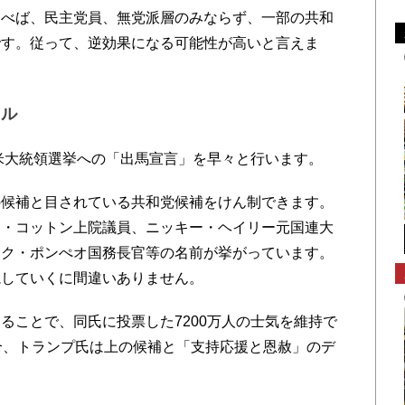
べば、民主党員、無党派層のみならず、一部の共和
です。従って、逆効果になる可能性が高いと言えま
ール
米大統領選挙への「出馬宣言」を早々と行います。
候補と目されている共和党候補をけん制できます。
ム・コットン上院議員、ニッキー・ヘイリー元国連大
イク・ポンぺオ国務長官等の名前が挙がっています。
視していくに間違いありません。
ことで、同氏に投票した7200万人の士気を維持で
合、トランプ氏は上の候補と「支持応援と恩赦」のデ