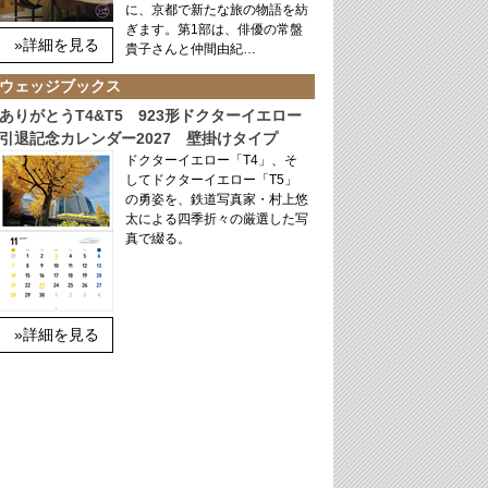
に、京都で新たな旅の物語を紡
ぎます。第1部は、俳優の常盤
»詳細を見る
貴子さんと仲間由紀…
ウェッジブックス
ありがとうT4&T5 923形ドクターイエロー
引退記念カレンダー2027 壁掛けタイプ
ドクターイエロー「T4」、そ
してドクターイエロー「T5」
の勇姿を、鉄道写真家・村上悠
太による四季折々の厳選した写
真で綴る。
»詳細を見る