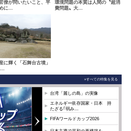
官僚が問いたいこと、平
環境問題の本質は人間の〝超消
めに…
費問題〟大…
産に輝く「石舞台古墳」
0…
»すべての特集を見る
台湾「麗しの島」の実像
エネルギー依存国家・日本 持
たざる｢弱み…
FIFAワールドカップ2026
日本主導で平和の再構築を