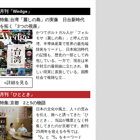
月刊「Wedge」
特集:台湾「麗しの島」の実像 日台新時代
を拓く「3つの視座」
かつてポルトガル人が「フォル
モサ（麗しの島）」と呼んだ台
湾。半導体産業で世界の最先端
技術をリードし、日本統治時代
の記憶も、歴史の一部として内
包している。一方で、現在は米
中対立の最前線に立たされ、難
しい現実に直面している。国際
社会で複雑な立…
»詳細を見る
月刊「ひととき」
特集:京都 2と5の物語
日本の文化や風土、人々の営み
を伝え、旅へと誘ってきた「ひ
ととき」。当誌が幾度となく特
集してきたのが京都です。創刊
25周年を迎える今号では、
〝2〟と〝5〟をキーワード