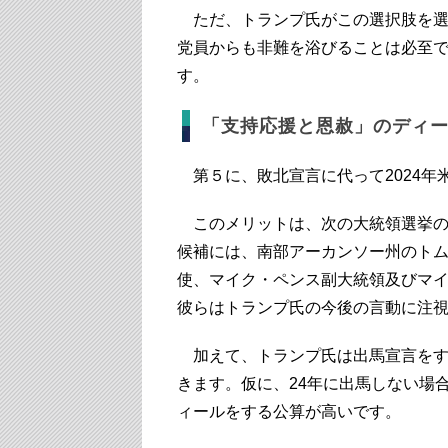
ただ、トランプ氏がこの選択肢を選
党員からも非難を浴びることは必至
す。
「支持応援と恩赦」のディ
第５に、敗北宣言に代って2024年
このメリットは、次の大統領選挙の
候補には、南部アーカンソー州のト
使、マイク・ペンス副大統領及びマ
彼らはトランプ氏の今後の言動に注
加えて、トランプ氏は出馬宣言をする
きます。仮に、24年に出馬しない場
ィールをする公算が高いです。