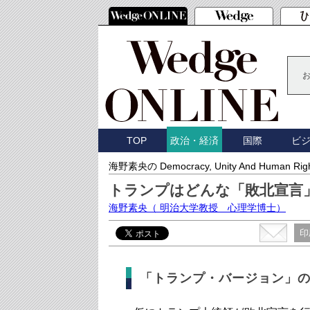
TOP
国際
ビ
政治・経済
海野素央の Democracy, Unity And Human Rig
トランプはどんな「敗北宣言
海野素央
（ 明治大学教授 心理学博士）
印
「トランプ・バージョン」