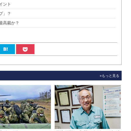
イント
プ」？
最高裁か？
»もっと見る