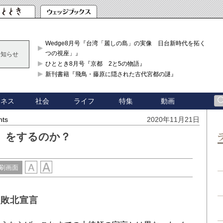
Wedge8月号『台湾「麗しの島」の実像 日台新時代を拓く「3
つの視座」』
お知らせ
ひととき8月号『京都 2と5の物語』
新刊書籍『飛鳥・藤原に隠された古代宮都の謎』
ジネス
社会
ライフ
特集
動画
hts
2020年11月21日
」をするのか？
刷画面
の敗北宣言