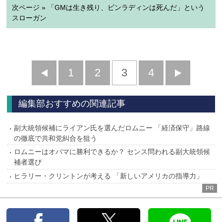
次ページ » 「GMは生き残り、ビンラディンは死んだ」という
スローガン
前
1
2
3
4
次
へ
へ
編集部おすすめの関連記事
副大統領候補にライアン氏を選んだロムニー 「経済保守」路線
の徹底で共和党糾合を狙う
ロムニーはオバマに勝利できるか？ センス問われる副大統領候
補者選び
ヒラリー・クリントンが考える 「新しいアメリカの指導力」
PR