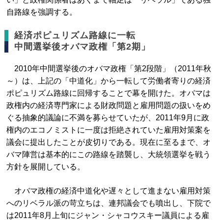
自路線を強調する。
経済ポピュリズム路線に一転
中間選挙後オバマ政権「第2期」
2010年中間選挙後のオバマ政権「第2段階」（2011年秋
～）は、上記の「中道化」から一転して労働者寄りの経済
ポピュリズム路線に回帰することで幕を開けた。オバマは
政権内の経済専門家による財政問題と雇用問題の扱いをめ
ぐる抽象的議論に不満を募らせていたが、2011年9月に政
権内のエコノミストに一度は拒絶されていた雇用対策案を
議会に提出したことが皮切りである。現在に至るまで、オ
バマ陣営は基本的にこの路線を踏襲し、大統領選挙を戦う
方針を展開している。
オバマ政権の経済中道化や遅々として進まない雇用対策
へのリベラル派の苛立ちは、連邦議会でも噴出し、下院で
は2011年8月上旬にジャン・シャコウスキー議員による雇