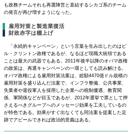
も政務チームそれも再選陣営と直結するシカゴ系のチーム
の発言が再び増すようになった。
雇用対策と製造業復活
財政赤字は棚上げ
「永続的キャンペーン」という言葉を生み出したのはビ
ル・クリントン政権であるが、なるほど現職大統領である
ことは最大の武器でもある。2011年後半以降のオバマ政権
の政策は、再選キャンペーンの一環としても読み解ける。
オバマ政権による雇用対策法案は、総額4470億ドル規模の
雇用対策を盛り込んだ法案で、インフラ整備、公共事業、
失業者や退役軍人を採用した企業への税制優遇、教育関
係、軍関係などが目玉であるが、2012年選挙で票として押
さえるべきグループへのメッセージ効果を工夫しているの
が特色である。効果がすぐ出なくても同法案を提案した足
跡でアピールできれば政治的意義はある。