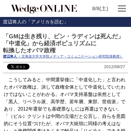
8/8(土)
渡辺将人の「アメリカを読む」
「GMは生き残り、ビン・ラディンは死んだ」
「中道化」から経済ポピュリズムに
転換したオバマ政権
渡辺将人
（ 北海道大学大学院メディア・コミュニケーション研究院准教授）
2012/08/27
こうしてみると、中間選挙後に「中道化した」と言われ
たオバマ政権は、決して政権全体として中道化していたわ
けではないことがわかる。オバマ支持基盤は依然として
「黒人、リベラル派、高学歴、若年層、東部、世俗派」で
あり、2012年選挙でも基礎票なしには再選はできない。
「（ビル）クリントは中間の立場だと公言し、自らを意図
的にそう位置づけたが、オバマ大統領に同様の考えはな
い」と政権関係者はあくまで軸足は「リベラル」である独