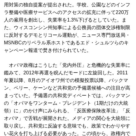
用対策の独自提案が提出された。学校、公園などのインフ
ラ整備や医療サービスへのアクセスの拡充に伴って220万
人の雇用を創出し、失業率を1.3%下げるとしていた。ま
た、ウィスコンシン州知事による公務員の団体交渉権制限
に反対するデモとリコール運動が、ニュース専門放送局・
MSNBCのリベラル系ホストであるエド・シュルツらのキ
ャンペーン報道で焚き付けられていた。
オバマ政権はこうした「党内外圧」と危機的な失業率に
鑑みて、2012年再選を睨んだモードに左旋回した。2011
年夏以降、8月のアイオワ州での模擬投票以降、バックマ
ン、ペリー、ケーンなど共和党の予備選候補への注目が高
まっていた。予備選の共和党ディベートでは、バックマン
の「オバマをワンターム・プレジデント（1期だけの大統
領）に」のかけ声にみられる、「反医療保険改革法」「反
オバマ」で舌戦が展開された。メディアの関心を大統領に
取り戻し、共和党に反論する意味でも、政策でわかりやす
い花火を打ち上げる必要があった。この頃から、政権内で