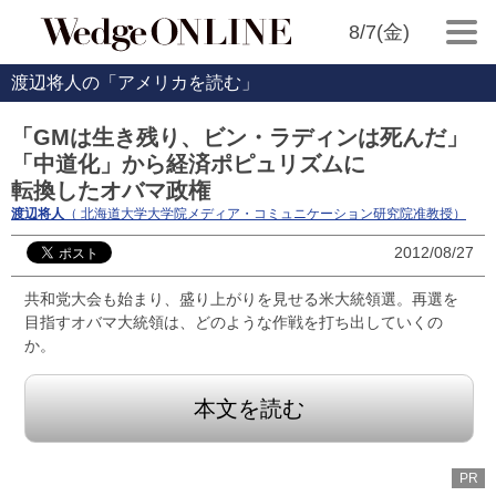
8/7(金)
渡辺将人の「アメリカを読む」
「GMは生き残り、ビン・ラディンは死んだ」
「中道化」から経済ポピュリズムに
転換したオバマ政権
渡辺将人
（ 北海道大学大学院メディア・コミュニケーション研究院准教授）
2012/08/27
共和党大会も始まり、盛り上がりを見せる米大統領選。再選を
目指すオバマ大統領は、どのような作戦を打ち出していくの
か。
本文を読む
PR