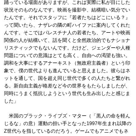
踊っている場面がありますが、これは実際に私が目にした
状況そのものなんです。映画を撮影中、結構暗い気分でい
たんです。それでスタッフに『若者たちはどこにいる？』
って聞いたら、ナザレの隣の町ハイファに案内してくれた
んです。そこではパレスチナ人の若者たち、アートや映画
関係の人が結構いて、話を聞くと全然政治的でもナショナ
リスティックでもないんです。だけど、ジェンダーや人種
問題についての意識はとても高く、自由への渇望も強い。
調和を大事にするアナーキスト（無政府主義者）という印
象で、僕の世代よりも進んでいると思えました。彼らはネ
ットを通して、国を超え同じ世代で多くの人たちと繋がれ
る。新自由主義が格差など今の世界をもたらしましたが、
同時にうまく抵抗しようという世代も生み出したと感じま
した」
米国のブラック・ライブズ・マター（「黒人の命を軽ん
じるな」の意）運動の担い手となった1997年生まれ以降の
Z世代らを指しているのだろう。ゲームでもアニメでもネ