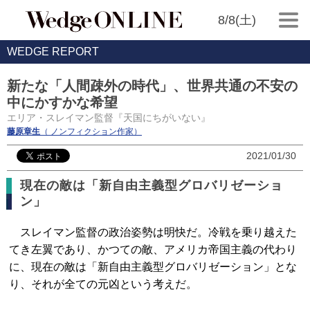
8/8(土)
WEDGE REPORT
新たな「人間疎外の時代」、世界共通の不安の
中にかすかな希望
エリア・スレイマン監督『天国にちがいない』
藤原章生
（ ノンフィクション作家）
2021/01/30
現在の敵は「新自由主義型グロバリゼーショ
ン」
スレイマン監督の政治姿勢は明快だ。冷戦を乗り越えた
てき左翼であり、かつての敵、アメリカ帝国主義の代わり
に、現在の敵は「新自由主義型グロバリゼーション」とな
り、それが全ての元凶という考えだ。