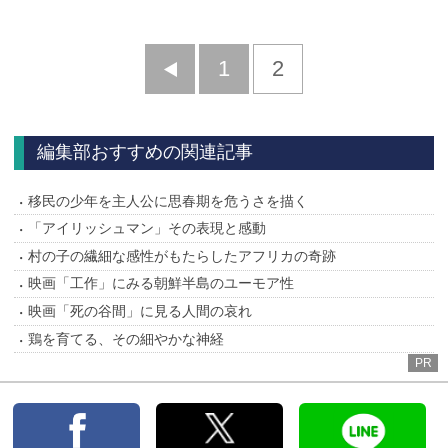
前
1
2
へ
編集部おすすめの関連記事
移民の少年を主人公に思春期を危うさを描く
「アイリッシュマン」その表現と感動
村の子の繊細な感性がもたらしたアフリカの奇跡
映画「工作」にみる朝鮮半島のユーモア性
映画「死の谷間」に見る人間の哀れ
鶏を育てる、その細やかな神経
PR