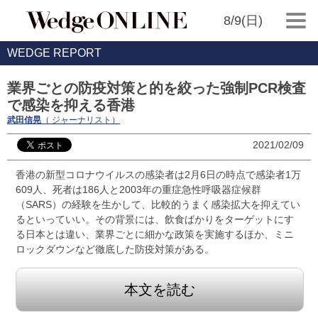
8/9(日)
WEDGE REPORT
業界ごとの防疫対策と的を絞った強制PCR検査
で感染を抑える香港
武田信晃
（ ジャーナリスト）
2021/02/09
香港の新型コロナウイルスの感染者は2月6日の時点で感染者1万
609人、死者は186人と2003年の重症急性呼吸器症候群
（SARS）の経験を生かして、比較的うまく感染拡大を抑えてい
るといっていい。その背景には、飲食ばかりをターゲットにす
る日本とは違い、業界ごとに細かな政策を実施するほか、ミニ
ロックダウンなど徹底した防疫対策がある。
本文を読む