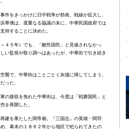
る。
事件をきっかけに日中戦争が勃発。戦線が拡大し、
横浜華僑は、度重なる協議の末に、中華民国政府では
を支持することに決めた。
～４５年）でも、「敵性国民」と見做されなかっ
厳しい監視や取り調べはあったが、中華街で引き続き
空襲で、中華街はことごとく灰燼に帰してしまう。
事だった。
軍の接収を免れた中華街は、今度は「戦勝国民」と
商売を再開した。
再建を果たした関帝廟。『三国志』の英雄・関羽
ため、幕末の１８６２年から地区で祀られてきたの