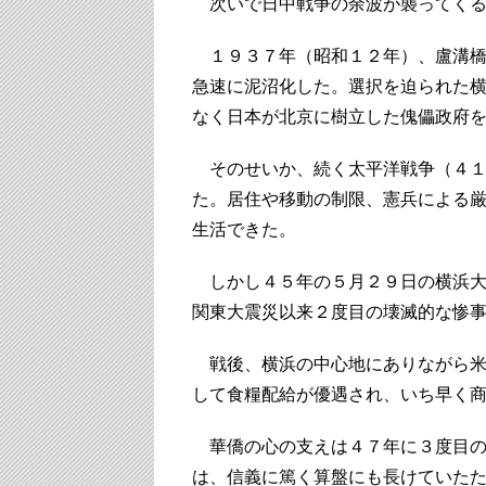
次いで日中戦争の余波が襲ってく
１９３７年（昭和１２年）、盧溝橋
急速に泥沼化した。選択を迫られた
なく日本が北京に樹立した傀儡政府
そのせいか、続く太平洋戦争（４１
た。居住や移動の制限、憲兵による
生活できた。
しかし４５年の５月２９日の横浜大
関東大震災以来２度目の壊滅的な惨
戦後、横浜の中心地にありながら米
して食糧配給が優遇され、いち早く
華僑の心の支えは４７年に３度目の
は、信義に篤く算盤にも長けていた