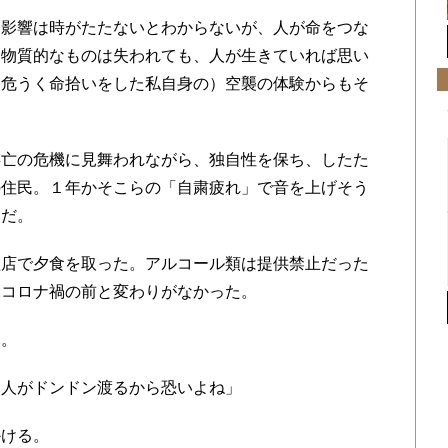
影響は時がたたないとわからないが、人が命をつな
。物質的なものは失われても、人が生きていれば思い
に危うく命拾いをした私自身の）空襲の体験からもそ
亡の危機に見舞われながら、独自性を保ち、したた
の住民。１年かそこらの「自粛疲れ」で音を上げそう
うだ。
店で夕食を取った。アルコール類は提供禁止だった
もコロナ禍の前と変わりがなかった。
た。
人がドンドン渡るから恐いよね」
ける。