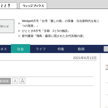
Wedge8月号『台湾「麗しの島」の実像 日台新時代を拓く「3
つの視座」』
お知らせ
ひととき8月号『京都 2と5の物語』
新刊書籍『飛鳥・藤原に隠された古代宮都の謎』
ジネス
ライフ
特集
動画
社会
2021年6月12日
刷画面