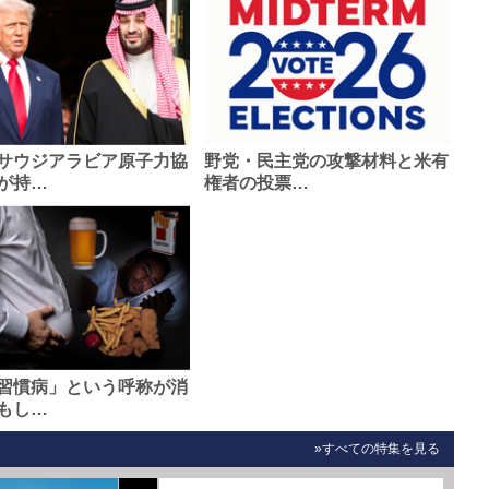
サウジアラビア原子力協
野党・民主党の攻撃材料と米有
が持…
権者の投票…
習慣病」という呼称が消
もし…
»すべての特集を見る