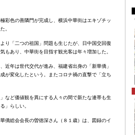
極彩色の善隣門が完成し、横浜中華街はエキゾチッ
った。
より「二つの祖国」問題も生じたが、日中国交回復
景気もあり、中華街を目指す観光客は年々増加した。
、近年は世代交代が進み、福建省出身の「新華僑」
構成が変化したという。またコロナ禍の直撃で「立ち
。
」など価値観を異にする人々の間で新たな連帯も生
ある」らしい。
華僑総会会長の曽徳深さん（８１歳）は、図録のイ