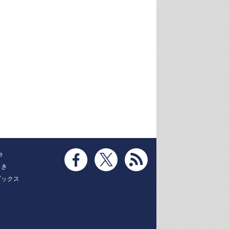
e
とき
ブックス