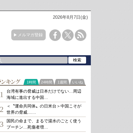
2026年8月7日(金)
メルマガ登録
ランキング
1時間
24時間
1週間
いいね
台湾有事の脅威は日本だけでない…周辺
1
海域に進出する中国…
＜〝運命共同体〟の日米台＞中国こそが
2
世界の脅威....…
国民の命まで、まるで湯水のごとく使う
3
プーチン…死傷者増…