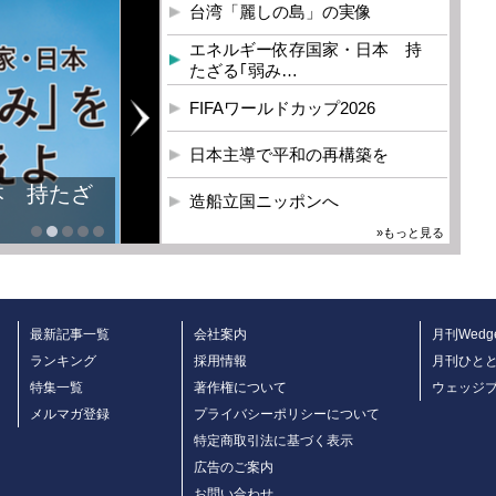
台湾「麗しの島」の実像
エネルギー依存国家・日本 持
たざる｢弱み…
FIFAワールドカップ2026
日本主導で平和の再構築を
本 持たざ
造船立国ニッポンへ
»もっと見る
最新記事一覧
会社案内
月刊Wedg
ランキング
採用情報
月刊ひと
特集一覧
著作権について
ウェッジ
メルマガ登録
プライバシーポリシーについて
特定商取引法に基づく表示
広告のご案内
お問い合わせ