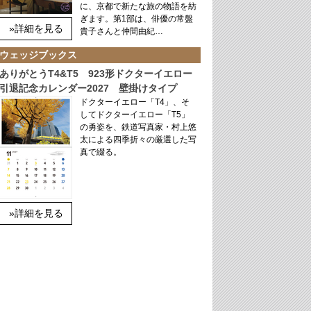
に、京都で新たな旅の物語を紡
ぎます。第1部は、俳優の常盤
»詳細を見る
貴子さんと仲間由紀…
ウェッジブックス
ありがとうT4&T5 923形ドクターイエロー
引退記念カレンダー2027 壁掛けタイプ
ドクターイエロー「T4」、そ
してドクターイエロー「T5」
の勇姿を、鉄道写真家・村上悠
太による四季折々の厳選した写
真で綴る。
»詳細を見る