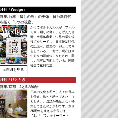
月刊「Wedge」
特集:台湾「麗しの島」の実像 日台新時代
を拓く「3つの視座」
かつてポルトガル人が「フォル
モサ（麗しの島）」と呼んだ台
湾。半導体産業で世界の最先端
技術をリードし、日本統治時代
の記憶も、歴史の一部として内
包している。一方で、現在は米
中対立の最前線に立たされ、難
しい現実に直面している。国際
社会で複雑な立…
»詳細を見る
月刊「ひととき」
特集:京都 2と5の物語
日本の文化や風土、人々の営み
を伝え、旅へと誘ってきた「ひ
ととき」。当誌が幾度となく特
集してきたのが京都です。創刊
25周年を迎える今号では、
〝2〟と〝5〟をキーワード