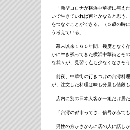
「新型コロナが横浜中華街に与えた
いで生きていれば何とかなると思う
をつなぐことができる。（５歳の時
う考えている」
幕末以来１６０年間、幾度となく存
かに生き残ってきた横浜中華街とそ
な我々が、見習う点も少なくなさそ
前夜、中華街の行きつけの台湾料理
が、注文した料理は味も分量も値段
店内に別の日本人客が一組だけ居
「台湾の都市ってさ、信号が赤でも
男性の方がさかんに店の人に話しか