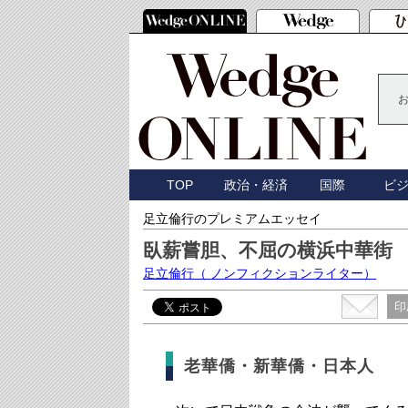
TOP
政治・経済
国際
ビ
足立倫行のプレミアムエッセイ
臥薪嘗胆、不屈の横浜中華街
足立倫行
（ ノンフィクションライター）
印
老華僑・新華僑・日本人