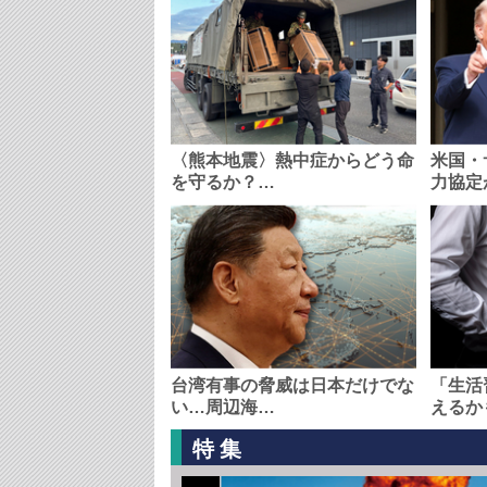
〈熊本地震〉熱中症からどう命
米国・
を守るか？…
力協定
台湾有事の脅威は日本だけでな
「生活
い…周辺海…
えるか
特集