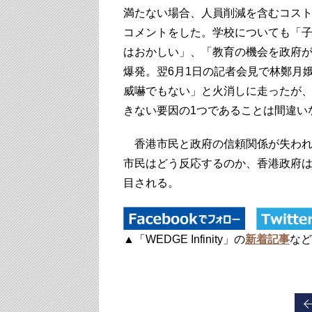
満たない場合、人員削減を含むコス
コメントをした。学校についても「
はおかしい」、「教育の機会を政府
爆発。翌6月1日の記者会見で林鄭月
威嚇でもない」と火消しに走ったが
きない要因の1つであることは間違い
香港市民と政府の信頼関係が失われ
市民はどう反応するのか、香港政府
目される。
▲「WEDGE Infinity」の
新着記事
など