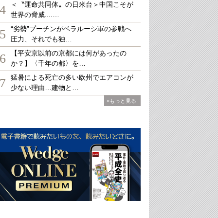
＜〝運命共同体〟の日米台＞中国こそが
4
世界の脅威....…
“劣勢”プーチンがベラルーシ軍の参戦へ
5
圧力、それでも独…
【平安京以前の京都には何があったの
6
か？】〈千年の都〉を…
猛暑による死亡の多い欧州でエアコンが
7
少ない理由…建物と…
»もっと見る