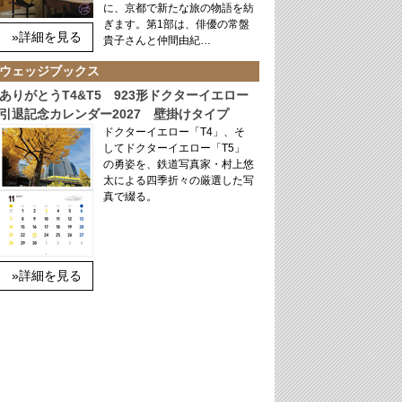
に、京都で新たな旅の物語を紡
ぎます。第1部は、俳優の常盤
»詳細を見る
貴子さんと仲間由紀…
ウェッジブックス
ありがとうT4&T5 923形ドクターイエロー
引退記念カレンダー2027 壁掛けタイプ
ドクターイエロー「T4」、そ
してドクターイエロー「T5」
の勇姿を、鉄道写真家・村上悠
太による四季折々の厳選した写
真で綴る。
»詳細を見る