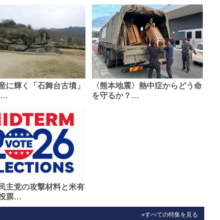
産に輝く「石舞台古墳」
〈熊本地震〉熱中症からどう命
0…
を守るか？…
民主党の攻撃材料と米有
投票…
»すべての特集を見る