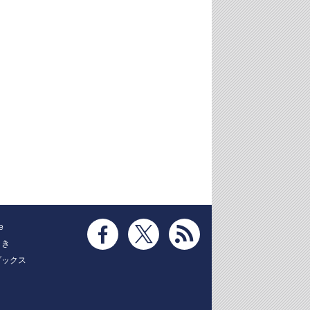
e
とき
ブックス