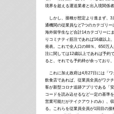
境界を超える運送業者と出入境関係者
しかし、接種が想定より進まず、3
通機関の従業員など7つのカテゴリーに
海外留学生など合計14カテゴリーにま
りコミナティ筋注であれば16歳以上
発表。これで全人口の88％、650万
注に関しては12歳以上であれば予約
ると、それでも予約枠が余っており
これに加え政府は4月27日には「ワ
飲食店であれば、従業員全員がワクチ
客が新型コロナ追跡アプリである「安心出
コードを読み込せるなど一定の基準を
営業可能だがテイクアウトのみ）、収容
る。これらを従業員全員が1回目の接