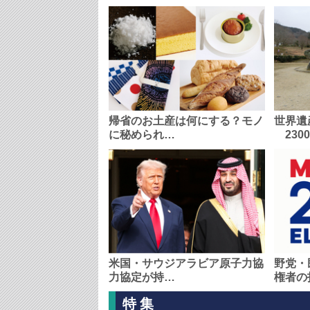
帰省のお土産は何にする？モノ
世界遺
に秘められ…
230
米国・サウジアラビア原子力協
野党・
力協定が持…
権者の
特集