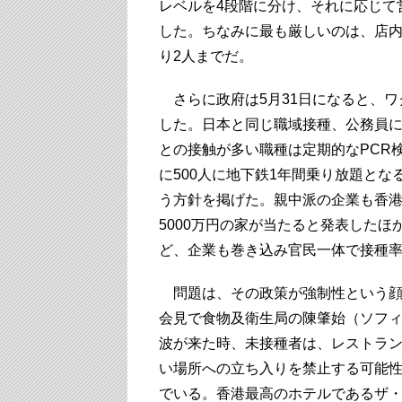
レベルを4段階に分け、それに応じて
した。ちなみに最も厳しいのは、店内
り2人までだ。
さらに政府は5月31日になると、ワ
した。日本と同じ職域接種、公務員
との接触が多い職種は定期的なPCR
に500人に地下鉄1年間乗り放題と
う方針を掲げた。親中派の企業も香港
5000万円の家が当たると発表した
ど、企業も巻き込み官民一体で接種
問題は、その政策が強制性という顔
会見で食物及衛生局の陳肇始（ソフィ
波が来た時、未接種者は、レストラ
い場所への立ち入りを禁止する可能
でいる。香港最高のホテルであるザ・