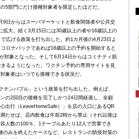
の5部門にだけ接種対象者を限定したほどだ。
月9日からはスーパマーケットと飲食関係者や公共交
拡大。続く3月15日には30歳以上の者や16歳以上の
で広げる政策を打ち出した。約1カ月後の4月23日よ
、コロナバックであれば18歳以上の予約を開始すると
人が対象となった。そして6月14日からはコミナティ筋
できるようになった。ワクチン予約の専用サイトを見
、対象者はいつでも接種できる状況だ。
クチンバブル」という政策を打ち出した。例えば、
ンの2回目の接種を完了しかつ14日間経過し、全顧
行（LeaveHomeSafe）」を店の入口にあるQR
満たせば、店内飲食は午前2時から禁止（それ以後は
人数の100％、1テーブルあたり12人で営業でき
種のみを終えたケースなど、レストランの防疫対策の