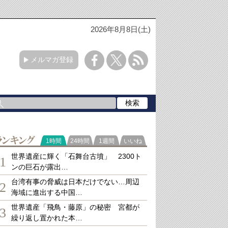
2026年8月8日(土)
メルマガ登録
ランキング
1時間
24時間
1週間
いいね
世界遺産に輝く「石舞台古墳」 2300ト
1
ンの巨石が露出…
台湾有事の脅威は日本だけでない…周辺
2
海域に進出する中国…
世界遺産「飛鳥・藤原」の秘密 宮都が
3
繰り返し置かれた本…