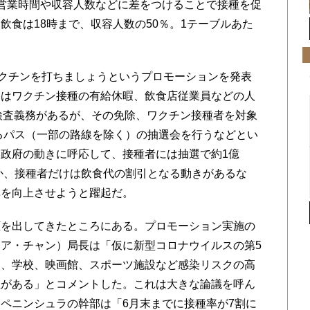
営業時間や収容人数などに差をつけることで接種を促
飲食は18時まで、収容人数の50％。1テーブルあた
クチンを打ちましょうというプロモーションを発表
にはワクチン接種の有給休暇、飲食店従業員などの人
検査義務があるが、その免除、ワクチン接種者を対象
なるパス（一部の路線を除く）の抽選会を行うなどとい
政府の動きに呼応して、接種者には抽選で約1億
ほか、接種者だけは飲食代の割引となる動きがあるな
率を向上させようと躍起だ。
を出してきたところにある。プロモーション実施の
ア・チャン）局長は「仮に新型コロナウイルスの第5
ン、学校、映画館、スポーツ施設など感染リスクの高
性がある」とコメントした。これは大きな論議を呼ん
ペニンシュラの幹部は「6月末までに接種率が7割に