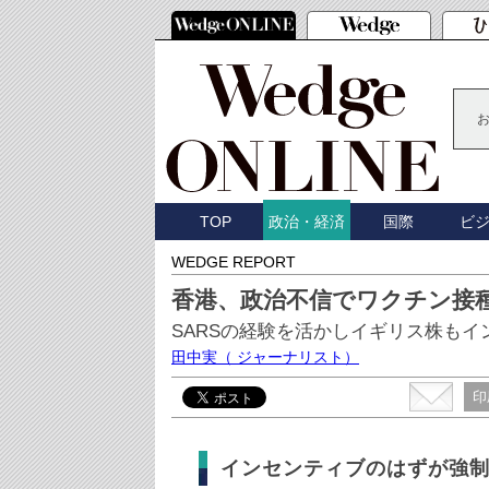
TOP
国際
ビ
政治・経済
WEDGE REPORT
香港、政治不信でワクチン接
SARSの経験を活かしイギリス株も
田中実
（ ジャーナリスト）
印
インセンティブのはずが強