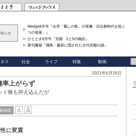
Wedge8月号『台湾「麗しの島」の実像 日台新時代を拓く「3
つの視座」』
お知らせ
ひととき8月号『京都 2と5の物語』
新刊書籍『飛鳥・藤原に隠された古代宮都の謎』
ジネス
社会
ライフ
特集
動画
2021年6月26日
種率上がらず
インド株も抑え込んだが
刷画面
制性に変質