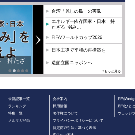
台湾「麗しの島」の実像
エネルギー依存国家・日本 持
たざる｢弱み…
FIFAワールドカップ2026
日本主導で平和の再構築を
本 持たざ
造船立国ニッポンへ
»もっと見る
最新記事一覧
会社案内
月刊Wedg
ランキング
採用情報
月刊ひと
特集一覧
著作権について
ウェッジ
メルマガ登録
プライバシーポリシーについて
特定商取引法に基づく表示