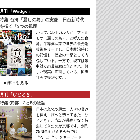
月刊「Wedge」
特集:台湾「麗しの島」の実像 日台新時代
を拓く「3つの視座」
かつてポルトガル人が「フォル
モサ（麗しの島）」と呼んだ台
湾。半導体産業で世界の最先端
技術をリードし、日本統治時代
の記憶も、歴史の一部として内
包している。一方で、現在は米
中対立の最前線に立たされ、難
しい現実に直面している。国際
社会で複雑な立…
»詳細を見る
月刊「ひととき」
特集:京都 2と5の物語
日本の文化や風土、人々の営み
を伝え、旅へと誘ってきた「ひ
ととき」。当誌が幾度となく特
集してきたのが京都です。創刊
25周年を迎える今号では、
〝2〟と〝5〟をキーワード