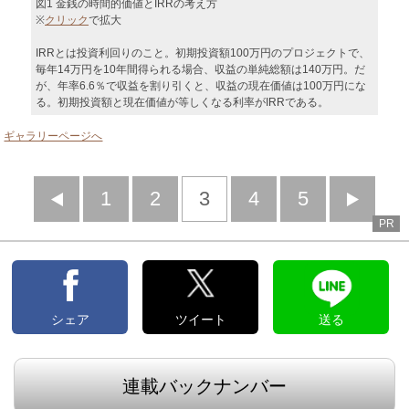
図1 金銭の時間的価値とIRRの考え方
※
クリック
で拡大
IRRとは投資利回りのこと。初期投資額100万円のプロジェクトで、
毎年14万円を10年間得られる場合、収益の単純総額は140万円。だ
が、年率6.6％で収益を割り引くと、収益の現在価値は100万円にな
る。初期投資額と現在価値が等しくなる利率がIRRである。
ギャラリーページへ
前
1
2
3
4
5
PR
へ
へ
シェア
ツイート
送る
連載バックナンバー