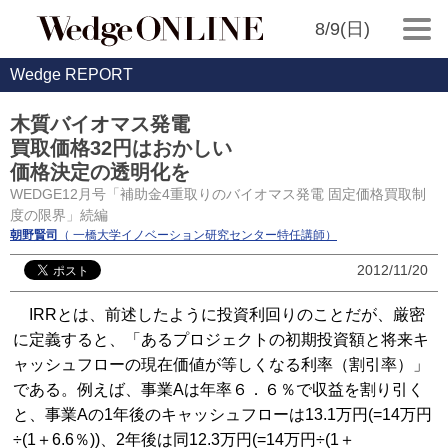
8/9(日)
Wedge REPORT
木質バイオマス発電
買取価格32円はおかしい
価格決定の透明化を
WEDGE12月号「補助金4重取りのバイオマス発電 固定価格買取制
度の限界」続編
朝野賢司
（ 一橋大学イノベーション研究センター特任講師）
2012/11/20
IRRとは、前述したように投資利回りのことだが、厳密
に定義すると、「あるプロジェクトの初期投資額と将来キ
ャッシュフローの現在価値が等しくなる利率（割引率）」
である。例えば、事業Aは年率６．６％で収益を割り引く
と、事業Aの1年後のキャッシュフローは13.1万円(=14万円
÷(1＋6.6％))、2年後は同12.3万円(=14万円÷(1＋