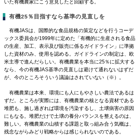
いた有機農家にこう意見したと回顧する。
有機25％目指すなら基準の見直しを
有機JASは、国際的な食品規格の策定などを行うコーデ
ックス委員会が1999年に定めた「有機的に生産される食品
の生産、加工、表示及び販売に係るガイドライン」に準拠
した資材のみ、使用を認める。ガイドラインの制定は、欧
米主導で進んだらしい。有機農業を本当に25％に拡大する
なら、今の有機JAS基準の見直しは避けて通れないはずだ
が、今のところそういう議論はされていない（※）。
有機農業は本来、環境にも人にもやさしい農法であるは
ずだ。ところが実際には、有機農業の核となる資材である
堆肥も、施し過ぎれば環境を汚染するし、土壌病害の原因
にもなる。堆肥だけで土壌の養分バランスを整えるのは、
難しい。有機農業の山積する課題と取っ組み合う気概は、
残念ながらみどり戦略からは感じられないのである。