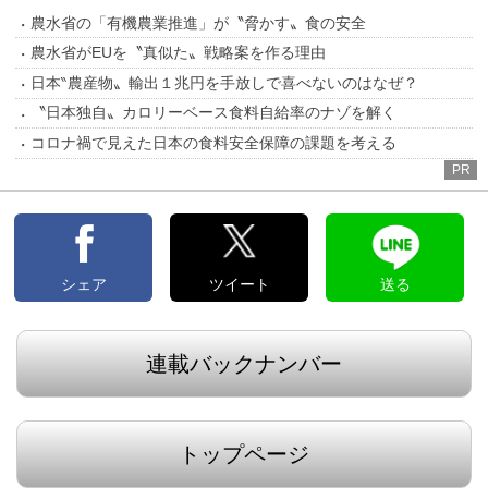
農水省の「有機農業推進」が〝脅かす〟食の安全
農水省がEUを〝真似た〟戦略案を作る理由
日本‶農産物〟輸出１兆円を手放しで喜べないのはなぜ？
〝日本独自〟カロリーベース食料自給率のナゾを解く
コロナ禍で見えた日本の食料安全保障の課題を考える
PR
シェア
ツイート
送る
連載バックナンバー
トップページ