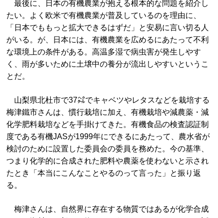
最後に、日本の有機農業が抱える根本的な問題を紹介し
たい。よく欧米で有機農業が普及しているのを理由に、
「日本でももっと拡大できるはずだ」と安易に言い切る人
がいる。が、日本には、有機農業を広めるにあたって不利
な環境上の条件がある。高温多湿で病虫害が発生しやす
く、雨が多いために土壌中の養分が流出しやすいというこ
とだ。
山梨県北杜市で37㌶でキャベツやレタスなどを栽培する
梅津鐵市さんは、慣行栽培に加え、有機栽培や減農薬・減
化学肥料栽培などを手掛けてきた。有機食品の検査認証制
度である有機JASが1999年にできるにあたって、農水省が
検討のために設置した委員会の委員を務めた。今の基準、
つまり化学的に合成された肥料や農薬を使わないと示され
たとき「本当にこんなことやるのって言った」と振り返
る。
梅津さんは、自然界に存在する物質ではあるが化学合成