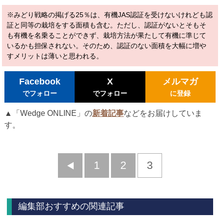
※みどり戦略の掲げる25％は、有機JAS認証を受けないけれども認
証と同等の栽培をする面積も含む。ただし、認証がないとそもそ
も有機を名乗ることができず、栽培方法が果たして有機に準じて
いるかも担保されない。そのため、認証のない面積を大幅に増や
すメリットは薄いと思われる。
Facebook
X
メルマガ
でフォロー
でフォロー
に登録
▲「Wedge ONLINE」の
新着記事
などをお届けしていま
す。
前
1
2
3
へ
編集部おすすめの関連記事