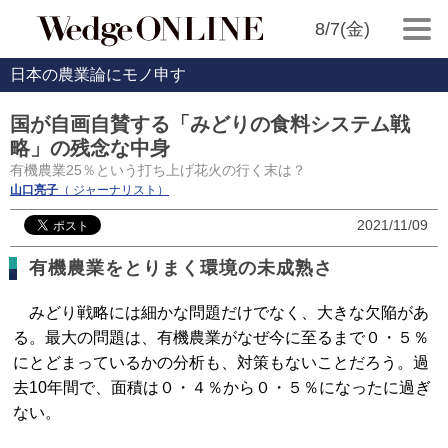
8/7(金)
日本の農業論にモノ申す
国が自画自賛する「みどりの食料システム戦
略」の残念な中身
有機農業25％という打ち上げ花火の行く末は？
山口亮子
（ ジャーナリスト）
2021/11/09
有機農業をとりまく環境の未成熟さ
みどり戦略には細かな問題だけでなく、大きな欠陥があ
る。最大の問題は、有機農業がなぜ今に至るまで０・５％
にとどまっているかの分析も、対策もないことだろう。過
去10年間で、面積は０・４％から０・５％になったに過ぎ
ない。