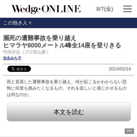
8/7(金)
この熱き人々
瀕死の遭難事故を乗り越え
ヒマラヤ8000メートル峰全14座を登りきる
竹内洋岳（プロ登山家）
吉永みち子
2013/02/14
死と直面した遭難事故を乗り越え、何が起こるかわからない恐
怖に何度も挑みたくなるもの、それを楽しいと感じさせるもの
は何なのか。
本文を読む
PR