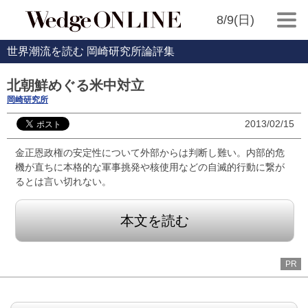
8/9(日)
世界潮流を読む 岡崎研究所論評集
北朝鮮めぐる米中対立
岡崎研究所
2013/02/15
金正恩政権の安定性について外部からは判断し難い。内部的危
機が直ちに本格的な軍事挑発や核使用などの自滅的行動に繋が
るとは言い切れない。
本文を読む
PR