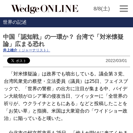
8/8(土)
世界の記述
中国「認知戦」の一環か？ 台湾で「対米懐疑
論」広まる恐れ
井上雄介
（ ジャーナリスト）
2022/03/01
「対米懐疑論」は政界でも噴出している。議会第３党、
台湾民衆党の蔡壁・立法委員（議員）は25日、フェイスブ
ックで、「世界の警察」の出方に注目が集まる中、バイデ
ン大統領がロシア軍の侵攻当日、ツイッターに「全世界の
祈りが、ウクライナとともにある」などと投稿したことを
「お笑い草」と指摘。米国は大衆迎合の「ワイドショー政
治」に陥っていると嘆いた。
台北市の柯文哲市長も25日、「他人が助けに来てくれる