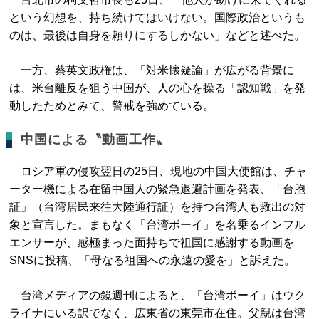
という幻想を、持ち続けてはいけない。国際政治というも
のは、最後は自身を頼りにするしかない」などと述べた。
一方、蔡英文政権は、「対米懐疑論」が広がる背景に
は、米台離反を狙う中国が、人の心を操る「認知戦」を発
動したためとみて、警戒を強めている。
中国による〝動画工作〟
ロシア軍の侵攻翌日の25日、現地の中国大使館は、チャ
ーター機による在留中国人の緊急退避計画を発表、「台胞
証」（台湾居民来往大陸通行証）を持つ台湾人も救出の対
象と宣言した。まもなく「台湾ボーイ」を名乗るインフル
エンサーが、感極まった面持ちで祖国に感謝する動画を
SNSに投稿、「母なる祖国への永遠の愛を」と訴えた。
台湾メディアの鏡週刊によると、「台湾ボーイ」はウク
ライナにいる訳でなく、広東省の東莞市在住。父親は台湾