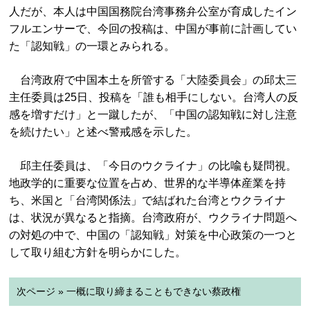
人だが、本人は中国国務院台湾事務弁公室が育成したイン
フルエンサーで、今回の投稿は、中国が事前に計画してい
た「認知戦」の一環とみられる。
台湾政府で中国本土を所管する「大陸委員会」の邱太三
主任委員は25日、投稿を「誰も相手にしない。台湾人の反
感を増すだけ」と一蹴したが、「中国の認知戦に対し注意
を続けたい」と述べ警戒感を示した。
邱主任委員は、「今日のウクライナ」の比喩も疑問視。
地政学的に重要な位置を占め、世界的な半導体産業を持
ち、米国と「台湾関係法」で結ばれた台湾とウクライナ
は、状況が異なると指摘。台湾政府が、ウクライナ問題へ
の対処の中で、中国の「認知戦」対策を中心政策の一つと
して取り組む方針を明らかにした。
次ページ » 一概に取り締まることもできない蔡政権