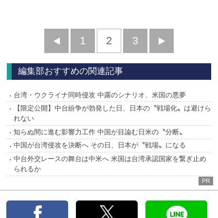
前
1
2
3
次
へ
へ
編集部おすすめの関連記事
台湾・ウクライナ同時侵攻 中露のシナリオ、米国の悪夢
【限定公開】中台紛争が勃発した日、日本の〝戦場化〟は避けら
れない
知らぬ間に進む影響力工作 中国が目論む日米の〝分断〟
中国が台湾侵攻を決断へ その日、日本が〝戦場〟になる
中台外交レースの舞台は中米へ 米国は台湾承認国家を繋ぎ止め
られるか
PR