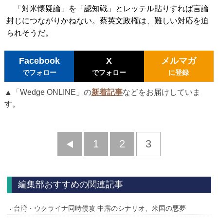
「対米懐疑論」を「認知戦」とレッテル貼りすれば言論
封じにつながりかねない。蔡英文政権は、難しい対応を迫
られそうだ。
Facebook
X
メルマガ
でフォロー
でフォロー
に登録
▲「Wedge ONLINE」の
新着記事
などをお届けしていま
す。
前
1
2
3
へ
編集部おすすめの関連記事
台湾・ウクライナ同時侵攻 中露のシナリオ、米国の悪夢