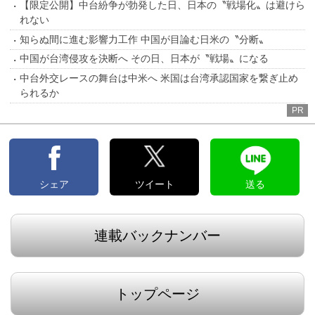
【限定公開】中台紛争が勃発した日、日本の〝戦場化〟は避けら
れない
知らぬ間に進む影響力工作 中国が目論む日米の〝分断〟
中国が台湾侵攻を決断へ その日、日本が〝戦場〟になる
中台外交レースの舞台は中米へ 米国は台湾承認国家を繋ぎ止め
られるか
PR
シェア
ツイート
送る
連載バックナンバー
トップページ