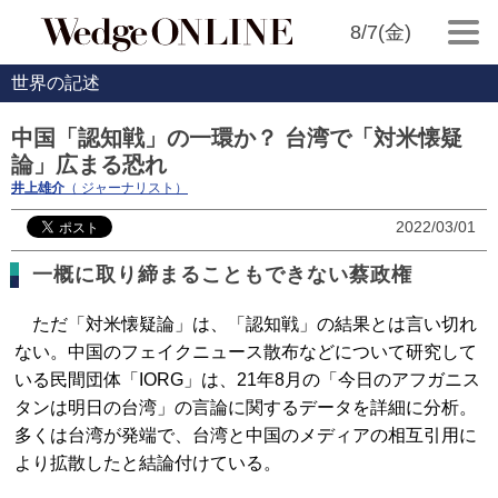
8/7(金)
世界の記述
中国「認知戦」の一環か？ 台湾で「対米懐疑
論」広まる恐れ
井上雄介
（ ジャーナリスト）
2022/03/01
一概に取り締まることもできない蔡政権
ただ「対米懐疑論」は、「認知戦」の結果とは言い切れ
ない。中国のフェイクニュース散布などについて研究して
いる民間団体「IORG」は、21年8月の「今日のアフガニス
タンは明日の台湾」の言論に関するデータを詳細に分析。
多くは台湾が発端で、台湾と中国のメディアの相互引用に
より拡散したと結論付けている。