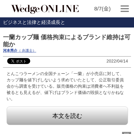
8/7(金)
ビジネスと法律と経済成長と
一蘭カップ麺 価格拘束によるブランド維持は可
能か
河本秀介
（ 弁護士）
2022/04/14
とんこつラーメンの全国チェーン「一蘭」が小売店に対して、
カップ麺を値下げしないよう求めていたとして、公正取引委員
会から調査を受けている。販売価格の拘束は消費者へ不利益を
被るとも見えるが、値下げはブランド価値の毀損となりかねな
い。
本文を読む