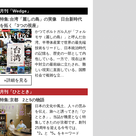
月刊「Wedge」
特集:台湾「麗しの島」の実像 日台新時代
を拓く「3つの視座」
かつてポルトガル人が「フォル
モサ（麗しの島）」と呼んだ台
湾。半導体産業で世界の最先端
技術をリードし、日本統治時代
の記憶も、歴史の一部として内
包している。一方で、現在は米
中対立の最前線に立たされ、難
しい現実に直面している。国際
社会で複雑な立…
»詳細を見る
月刊「ひととき」
特集:京都 2と5の物語
日本の文化や風土、人々の営み
を伝え、旅へと誘ってきた「ひ
ととき」。当誌が幾度となく特
集してきたのが京都です。創刊
25周年を迎える今号では、
〝2〟と〝5〟をキーワード