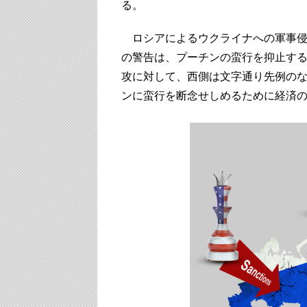
る。
ロシアによるウクライナへの軍事侵
の警告は、プーチンの蛮行を抑止す
攻に対して、西側は文字通り先例の
ンに蛮行を断念せしめるために経済