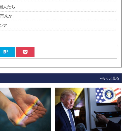
国人たち
夢再来か
シア
»もっと見る