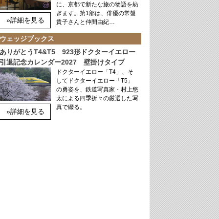
に、京都で新たな旅の物語を紡
ぎます。第1部は、俳優の常盤
»詳細を見る
貴子さんと仲間由紀…
ウェッジブックス
ありがとうT4&T5 923形ドクターイエロー
引退記念カレンダー2027 壁掛けタイプ
ドクターイエロー「T4」、そ
してドクターイエロー「T5」
の勇姿を、鉄道写真家・村上悠
太による四季折々の厳選した写
真で綴る。
»詳細を見る