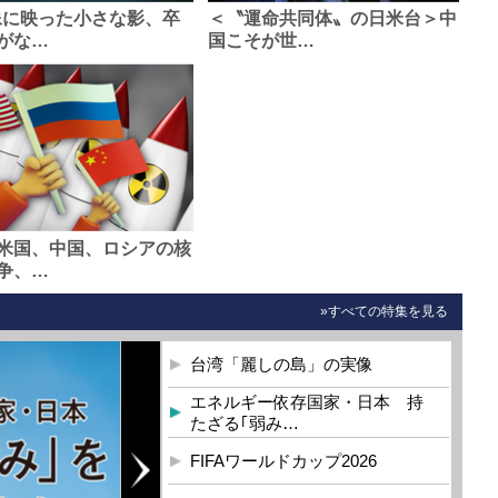
像に映った小さな影、卒
＜〝運命共同体〟の日米台＞中
がな…
国こそが世…
米国、中国、ロシアの核
争、…
»すべての特集を見る
台湾「麗しの島」の実像
エネルギー依存国家・日本 持
たざる｢弱み…
FIFAワールドカップ2026