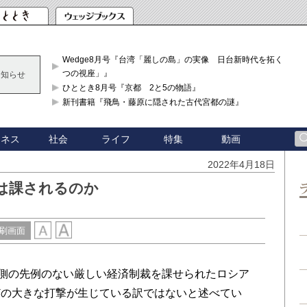
Wedge8月号『台湾「麗しの島」の実像 日台新時代を拓く「3
つの視座」』
お知らせ
ひととき8月号『京都 2と5の物語』
新刊書籍『飛鳥・藤原に隠された古代宮都の謎』
ジネス
社会
ライフ
特集
動画
2022年4月18日
は課されるのか
刷画面
、西側の先例のない厳しい経済制裁を課せられたロシア
どの大きな打撃が生じている訳ではないと述べてい