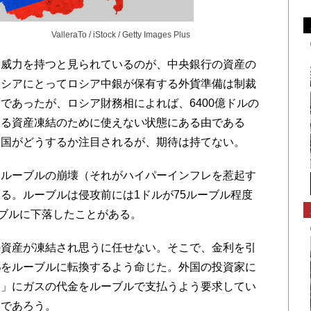
ValleraTo / iStock / Getty Images Plus
威力を持つと見られているのが、中央銀行の資産の
ロシアにとってロシア中銀が保有する外貨準備は制裁
であったが、ロシア財務相によれば、6400億ドルの
よる資産凍結のために使えない状態にある由である
中国がどうするか注目されるが、期待は持てない。
ルーブルの崩壊（それがハイパーインフレを惹起す
る。ルーブルは侵攻前には1ドルが75ルーブル程度
ーブルに下落したことがある。
資産が凍結され思うに任せない。そこで、金利を引
%をルーブルに転換するよう命じた。外国の投資家に
国」にガスの代金をルーブルで支払うよう要求してい
環であろう。