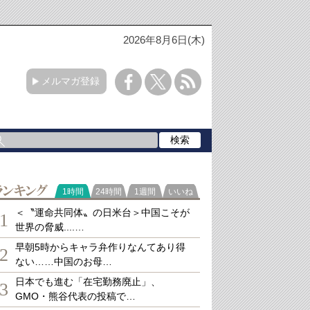
2026年8月6日(木)
メルマガ登録
ランキング
1時間
24時間
1週間
いいね
＜〝運命共同体〟の日米台＞中国こそが
1
世界の脅威....…
早朝5時からキャラ弁作りなんてあり得
2
ない……中国のお母…
日本でも進む「在宅勤務廃止」、
3
GMO・熊谷代表の投稿で…