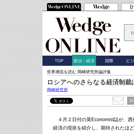
TOP
国際
ビ
政治・経済
世界潮流を読む 岡崎研究所論評集
ロシアへのさらなる経済制裁
岡崎研究所
印
４月２日付の英Economist誌が
経済の現状を紹介し、期待されたほ