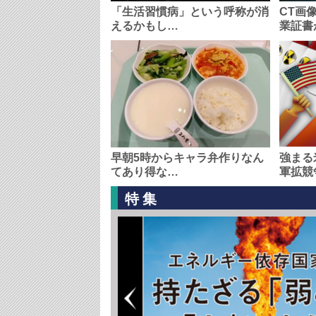
「生活習慣病」という呼称が消
CT画
えるかもし…
業証書
早朝5時からキャラ弁作りなん
強まる
てあり得な…
軍拡競
特集