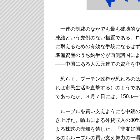
一連の制裁のなかでも最も破壊的な
凍結という先例のない措置である。
に耐えるための有効な手段になるはず
準備資産のうち約半分が西側諸国に
――中国にある人民元建ての資産を
恐らく、プーチン政権が恐れるのは
れば市民生活を直撃する）のようであ
であったが、３月７日には、150ル
ルーブルを買い支えようにも中銀の
き上げた。輸出による外貨収入の80
よる株式の売却を禁じた。「非友好
るのもルーブルの買い支え努力の一