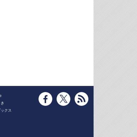
e
とき
ブックス