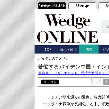
TOP
政治・経済
ビ
国際
バイデンのアメリカ
苦悩するバイデン中国・イン
斎藤 彰
（ ジャーナリスト、元読売新聞アメリ
印
ロシアと従来通りの通商、協力関係
ウクライナ戦争が長期化する中、米