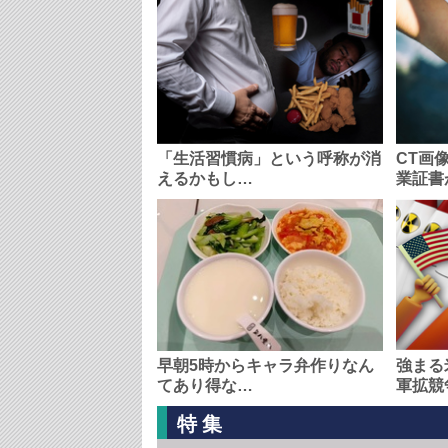
「生活習慣病」という呼称が消
CT画
えるかもし…
業証書
早朝5時からキャラ弁作りなん
強まる
てあり得な…
軍拡競
特集