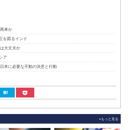
夢再来か
正を図るインド
済は大丈夫か
シア
 日本に必要な不動の決意と行動
»もっと見る