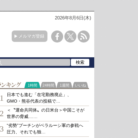
2026年8月6日(木)
メルマガ登録
ランキング
1時間
24時間
1週間
いいね
日本でも進む「在宅勤務廃止」、
1
GMO・熊谷代表の投稿で…
＜〝運命共同体〟の日米台＞中国こそが
2
世界の脅威....…
“劣勢”プーチンがベラルーシ軍の参戦へ
3
圧力、それでも独…