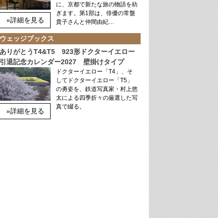
に、京都で新たな旅の物語を紡
ぎます。第1部は、俳優の常盤
»詳細を見る
貴子さんと仲間由紀…
ウェッジブックス
ありがとうT4&T5 923形ドクターイエロー
引退記念カレンダー2027 壁掛けタイプ
ドクターイエロー「T4」、そ
してドクターイエロー「T5」
の勇姿を、鉄道写真家・村上悠
太による四季折々の厳選した写
真で綴る。
»詳細を見る