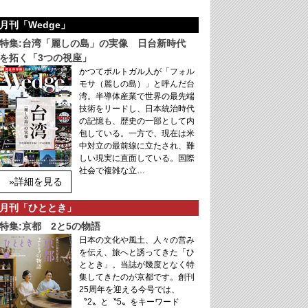
月刊「Wedge」
特集:台湾「麗しの島」の実像 日台新時代
を拓く「3つの視座」
かつてポルトガル人が「フォル
モサ（麗しの島）」と呼んだ台
湾。半導体産業で世界の最先端
技術をリードし、日本統治時代
の記憶も、歴史の一部として内
包している。一方で、現在は米
中対立の最前線に立たされ、難
しい現実に直面している。国際
社会で複雑な立…
»詳細を見る
月刊「ひととき」
特集:京都 2と5の物語
日本の文化や風土、人々の営み
を伝え、旅へと誘ってきた「ひ
ととき」。当誌が幾度となく特
集してきたのが京都です。創刊
25周年を迎える今号では、
〝2〟と〝5〟をキーワード