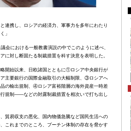
と連携し、ロシアの経済力、軍事力を多年にわたり
いく」
米議会における一般教書演説の中でこのように述べ、
シアに対し断固たる制裁措置を科す決意を表明した。
略開始以来、日欧諸国とともに①ロシア中央銀行が
シア主要銀行の国際金融取引の大幅制限、③ロシアへ
部品の輸出規制、④ロシア富裕階層の海外資産一時差
飛行規制――などの対露制裁措置を相次いで打ち出し
、貿易収支の悪化、国内物価急騰など国民生活への
の、これまでのところ、プーチン体制の存在を脅かす