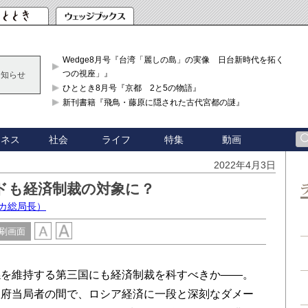
Wedge8月号『台湾「麗しの島」の実像 日台新時代を拓く「3
つの視座」』
お知らせ
ひととき8月号『京都 2と5の物語』
新刊書籍『飛鳥・藤原に隠された古代宮都の謎』
ジネス
社会
ライフ
特集
動画
2022年4月3日
ドも経済制裁の対象に？
カ総局長）
刷画面
を維持する第三国にも経済制裁を科すべきか――。
政府当局者の間で、ロシア経済に一段と深刻なダメー