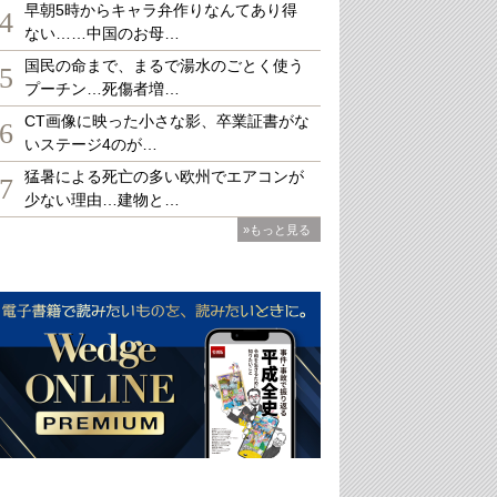
早朝5時からキャラ弁作りなんてあり得
4
ない……中国のお母…
国民の命まで、まるで湯水のごとく使う
5
プーチン…死傷者増…
CT画像に映った小さな影、卒業証書がな
6
いステージ4のが…
猛暑による死亡の多い欧州でエアコンが
7
少ない理由…建物と…
»もっと見る