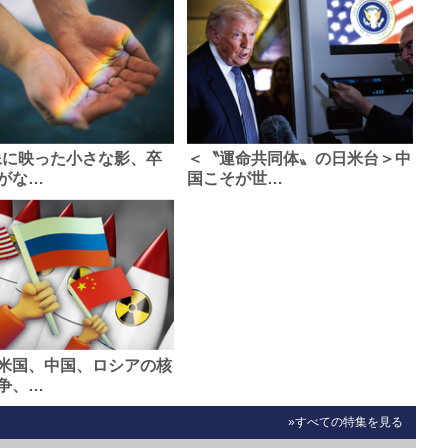
像に映った小さな影、卒
＜〝運命共同体〟の日米台＞中
がな…
国こそが世…
米国、中国、ロシアの核
争、…
»すべての特集を見る