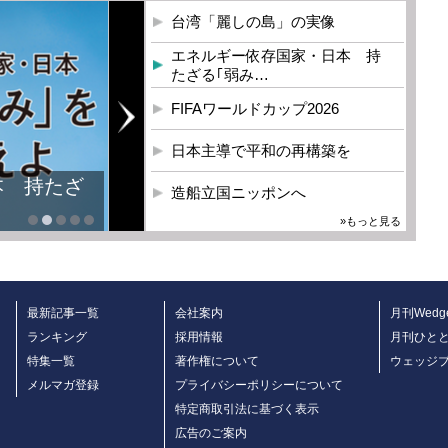
台湾「麗しの島」の実像
エネルギー依存国家・日本 持
たざる｢弱み…
FIFAワールドカップ2026
日本主導で平和の再構築を
本 持たざ
造船立国ニッポンへ
»もっと見る
最新記事一覧
会社案内
月刊Wedg
ランキング
採用情報
月刊ひと
特集一覧
著作権について
ウェッジ
メルマガ登録
プライバシーポリシーについて
特定商取引法に基づく表示
広告のご案内