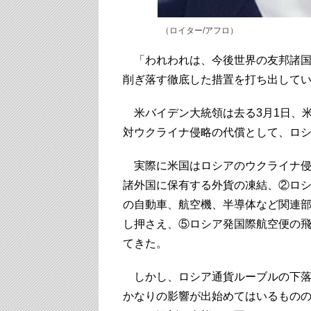
（ロイター/アフロ）
「われわれは、今後世界の友邦諸国
削ぎ落す徹底した措置を打ち出して
米バイデン大統領は去る3月1日、
対ウクライナ侵略の代償として、ロ
実際に米国はロシアのウクライナ侵
諸外国に保有する外貨の凍結、②ロ
の自動車、航空機、半導体など関連
し押さえ、⑤ロシア発国際航空便の
てきた。
しかし、ロシア通貨ルーブルの下落
かなりの影響が出始めてはいるもの