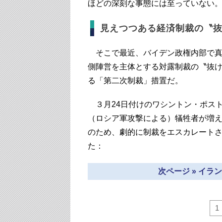
ほどの深刻な事態には至っていない
見えつつある経済制裁の〝
そこで最近、バイデン政権内部で真
側陣営を主体とする対露制裁の〝抜
る「第二次制裁」措置だ。
３月24日付けのワシントン・ポス
（ロシア軍攻撃による）犠牲者が増
のため、劇的に制裁をエスカレート
た：
次ページ » イ
1