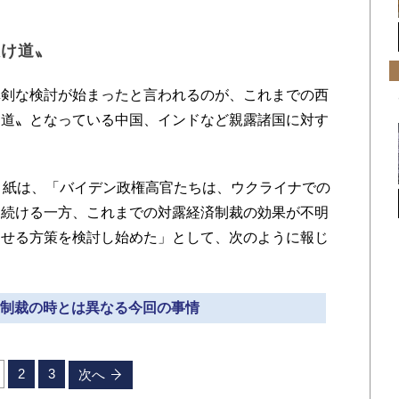
。
抜け道〟
剣な検討が始まったと言われるのが、これまでの西
け道〟となっている中国、インドなど親露諸国に対す
ト紙は、「バイデン政権高官たちは、ウクライナでの
え続ける一方、これまでの対露経済制裁の効果が不明
させる方策を検討し始めた」として、次のように報じ
ラン制裁の時とは異なる今回の事情
2
3
次へ