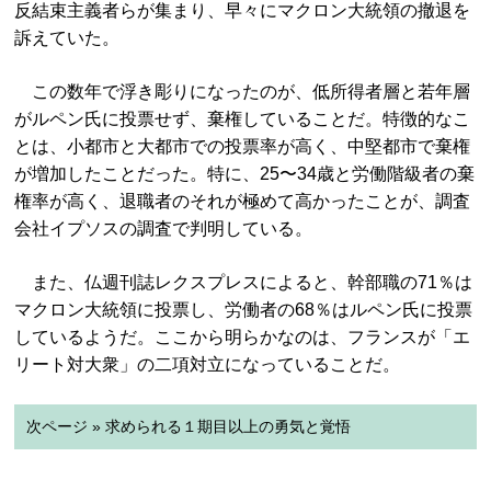
反結束主義者らが集まり、早々にマクロン大統領の撤退を
訴えていた。
この数年で浮き彫りになったのが、低所得者層と若年層
がルペン氏に投票せず、棄権していることだ。特徴的なこ
とは、小都市と大都市での投票率が高く、中堅都市で棄権
が増加したことだった。特に、25〜34歳と労働階級者の棄
権率が高く、退職者のそれが極めて高かったことが、調査
会社イプソスの調査で判明している。
また、仏週刊誌レクスプレスによると、幹部職の71％は
マクロン大統領に投票し、労働者の68％はルペン氏に投票
しているようだ。ここから明らかなのは、フランスが「エ
リート対大衆」の二項対立になっていることだ。
次ページ » 求められる１期目以上の勇気と覚悟