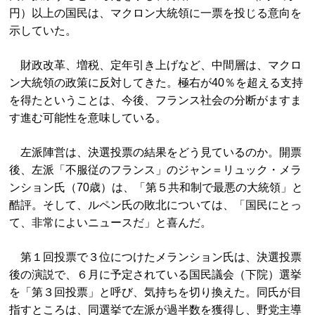
円）以上の国民は、マクロン大統領に一票を投じる意向を
示していた。
財政改革、増税、定年引き上げなど、中間層は、マクロ
ン大統領の政策に反対してきた。極右が40％を超える支持
を得たということは、今後、フランス社会の分断がますま
す進む可能性を意味している。
左派陣営は、決選投票の結果をどう見ているのか。開票
後、左派「不服従のフランス」のジャン＝リュック・メラ
ンション氏（70歳）は、「第５共和制で最悪の大統領」と
酷評。そして、ルペン氏の敗北については、「国民にとっ
て、非常によいニュースだ」と喜んだ。
第１回投票で３位につけたメランション氏は、決選投票
後の演説で、６月に予定されている国民議会（下院）選挙
を「第３回投票」と呼び、気持ちを切り換えた。同氏が目
指すところは、同選挙で左派が過半数を獲得し、野党主導