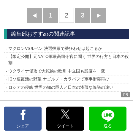
前
1
2
3
次
へ
へ
編集部おすすめの関連記事
マクロンVSルペン 決選投票で番狂わせは起こるか
【限定公開】元NATO軍最高司令官に聞く 世界の行方と日本の役
割
ウクライナ侵攻で大転換の欧州 中立国も態度を一変
旧ソ連復活の野望 ナゴルノ・カラバフで軍事衝突再び
ロシアの侵略 世界の知の巨人と日本の浅薄な論議の違い
PR
シェア
ツイート
送る