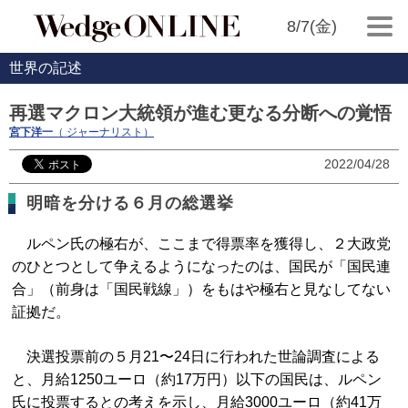
8/7(金)
世界の記述
再選マクロン大統領が進む更なる分断への覚悟
宮下洋一
（ ジャーナリスト）
2022/04/28
明暗を分ける６月の総選挙
ルペン氏の極右が、ここまで得票率を獲得し、２大政党
のひとつとして争えるようになったのは、国民が「国民連
合」（前身は「国民戦線」）をもはや極右と見なしてない
証拠だ。
決選投票前の５月21〜24日に行われた世論調査による
と、月給1250ユーロ（約17万円）以下の国民は、ルペン
氏に投票するとの考えを示し、月給3000ユーロ（約41万