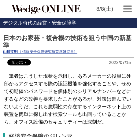
8/8(土)
デジタル時代の経営・安全保障学
日本のお家芸・複合機の技術を狙う中国の新基
準
山崎文明
（ 情報安全保障研究所首席研究員）
2022/07/15
筆者はこうした現状を危惧し、あるメーカーの役員に外
部からアクセスする際の認証機能を強化することや、せめ
て初期値のパスワードを個体別のシリアルナンバーなどに
するなどの改善を要求したことがあるが、対策は進んでい
ないようだ。これら脆弱性の存在するインターネット上の
装置を簡単に探し出す検索ツールも出回っていることか
ら、オフィス設備のセキュリティーは深刻だ。
経済安全保障のジレンマ