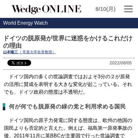
8/10(月)
World Energy Watch
ドイツの脱原発が世界に迷惑をかけるこれだけ
の理由
山本隆三
（ 常葉大学名誉教授）
2022/08/05
ドイツ国内の多くの世論調査ではおよそ3分の２が原発
の活用に賛成を表明する大きな変化が起こっている。それ
でも、ドイツ政府の態度は不透明だ。
何が何でも脱原発の緑の党と利用求める国民
ドイツ国民の原子力発電に関する態度は、欧州の他国の
国民よりも否定的と言えた。例えば、福島第一原発事故の
後、2011年11月に英BBCが主要国で行った世論調査で