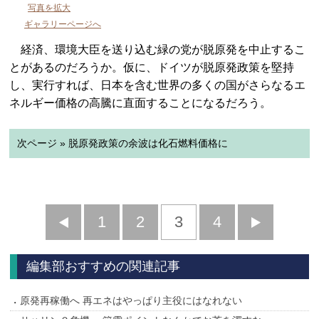
写真を拡大
ギャラリーページへ
経済、環境大臣を送り込む緑の党が脱原発を中止するこ
とがあるのだろうか。仮に、ドイツが脱原発政策を堅持
し、実行すれば、日本を含む世界の多くの国がさらなるエ
ネルギー価格の高騰に直面することになるだろう。
次ページ » 脱原発政策の余波は化石燃料価格に
前
1
2
3
4
次
へ
へ
編集部おすすめの関連記事
原発再稼働へ 再エネはやっぱり主役にはなれない