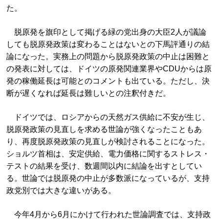
た。
脱原発を旗印として掲げる緑の党出身の大臣2人が議論
しても脱原発政策は変わることはないとの下馬評通りの結
論になった。実務上の問題から脱原発政策の中止は困難と
の発表に対しては、ドイツの原発関連業界やCDUからは原
発の稼働延長は可能とのコメントも出ている。ただし、決
断が遅くなれば延長は難しいとの注釈付きだ。
ドイツでは、ロシアからの天然ガス供給に不安が生じ、
脱原発政策の見直しを求める世論が強くなったこともあ
り、再度脱原発政策の見直しが検討されることになった。
ショルツ首相は、安定供給、電力価格に関するストレス・
テストの結果を受け、数週間以内に結論を出すとしてい
る。世論では脱原発の中止が多数派になっているが、支持
政党別では大きな違いがある。
今年4月から6月にかけて行われた世論調査では、支持政