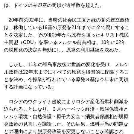
は、ドイツのみ即座の閉鎖が過半数を超えた。
20年前の02年に、当時の社会民主党と緑の党の連立政権
は、稼働している19基の原発を21年までに全て廃止するこ
とを決定した。その後05年から政権を担ったキリスト教民
主同盟（CDU）を率いるメルケル前首相は、10年に02年
の脱原発の決定を無効にし、原発の利用継続を決めた。
しかし、11年の福島事故後の世論の変化を受け、メルケ
ル政権は22年末までにすべての原発を段階的に閉鎖するこ
とを決め、今操業が行われている原発３基は今年末に閉鎖
する計画になっている。
ロシアのウクライナ侵攻によりロシア産化石燃料削減を
迫られることになり、３月ハーベック経済・気候保護相と
レムケ環境・自然保護・原子力安全・消費者保護相が脱原
発政策の見直しを議論した。その結果、燃料手当の問題な
どの理由により脱原発政策を変更しないことが確認され