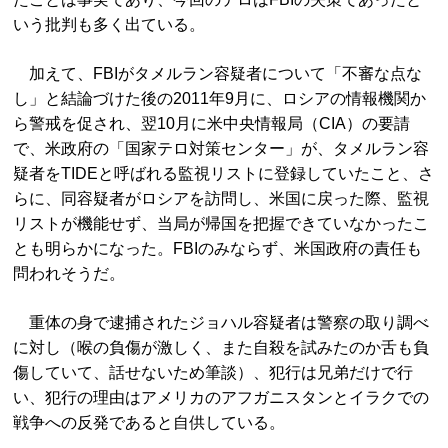
いう批判も多く出ている。
加えて、FBIがタメルラン容疑者について「不審な点な
し」と結論づけた後の2011年9月に、ロシアの情報機関か
ら警戒を促され、翌10月に米中央情報局（CIA）の要請
で、米政府の「国家テロ対策センター」が、タメルラン容
疑者をTIDEと呼ばれる監視リストに登録していたこと、さ
らに、同容疑者がロシアを訪問し、米国に戻った際、監視
リストが機能せず、当局が帰国を把握できていなかったこ
とも明らかになった。FBIのみならず、米国政府の責任も
問われそうだ。
重体の身で逮捕されたジョハル容疑者は警察の取り調べ
に対し（喉の負傷が激しく、また自殺を試みたのか舌も負
傷していて、話せないため筆談）、犯行は兄弟だけで行
い、犯行の理由はアメリカのアフガニスタンとイラクでの
戦争への反発であると自供している。