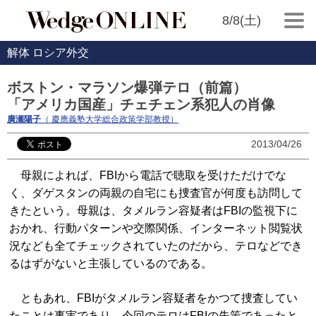
8/8(土)
解体 ロシア外交
ボストン・マラソン爆弾テロ（前篇）
「アメリカ国産」チェチェン系犯人の肖像
廣瀬陽子
（ 慶應義塾大学総合政策学部教授）
2013/04/26
母親によれば、FBIから電話で聴取を受けただけでな
く、ダゲスタンの両親の自宅にも捜査官が何度も訪問して
きたという。母親は、タメルラン容疑者はFBIの監視下に
おかれ、行動パターンや交際関係、インターネット閲覧状
況なども全てチェックされていたのだから、テロなどでき
るはずがないと主張しているのである。
ともあれ、FBIがタメルラン容疑者をかつて捜査してい
たことは事実であり、今回のテロはFBIの失策であったと