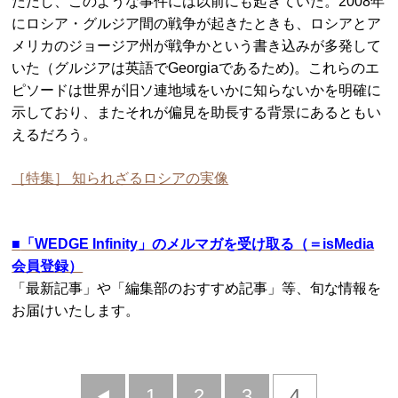
ただし、このような事件には以前にも起きていた。2008年
にロシア・グルジア間の戦争が起きたときも、ロシアとア
メリカのジョージア州が戦争かという書き込みが多発して
いた（グルジアは英語でGeorgiaであるため)。これらのエ
ピソードは世界が旧ソ連地域をいかに知らないかを明確に
示しており、またそれが偏見を助長する背景にあるともい
えるだろう。
［特集］ 知られざるロシアの実像
■
「WEDGE Infinity」のメルマガを受け取る（＝isMedia
会員登録）
「最新記事」や「編集部のおすすめ記事」等、旬な情報を
お届けいたします。
前
1
2
3
4