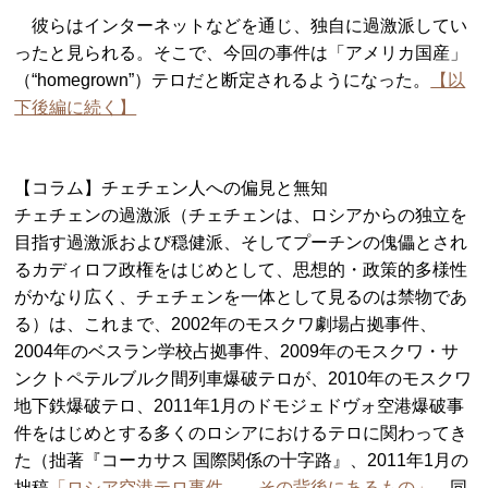
彼らはインターネットなどを通じ、独自に過激派してい
ったと見られる。そこで、今回の事件は「アメリカ国産」
（“homegrown”）テロだと断定されるようになった。
【以
下後編に続く】
【コラム】チェチェン人への偏見と無知
チェチェンの過激派（チェチェンは、ロシアからの独立を
目指す過激派および穏健派、そしてプーチンの傀儡とされ
るカディロフ政権をはじめとして、思想的・政策的多様性
がかなり広く、チェチェンを一体として見るのは禁物であ
る）は、これまで、2002年のモスクワ劇場占拠事件、
2004年のベスラン学校占拠事件、2009年のモスクワ・サ
ンクトペテルブルク間列車爆破テロが、2010年のモスクワ
地下鉄爆破テロ、2011年1月のドモジェドヴォ空港爆破事
件をはじめとする多くのロシアにおけるテロに関わってき
た（拙著『コーカサス 国際関係の十字路』、2011年1月の
拙稿
「ロシア空港テロ事件――その背後にあるもの」
、同