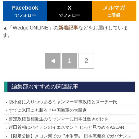
Facebook
X
メルマガ
でフォロー
でフォロー
に登録
▲「Wedge ONLINE」の
新着記事
などをお届けしていま
す。
前
1
2
へ
編集部おすすめの関連記事
袋小路に入りつつあるミャンマー軍事政権とスーチー氏
すでに米国にも勝る？中国海軍の大躍進
暫定政権首相誕生のミャンマーに日本は働きかけを
岸田首相はバイデンのイエスマン？ じっと見つめるASEAN
【限定公開】メコン河での〝水争奪〟 日本流開発でガバナンス