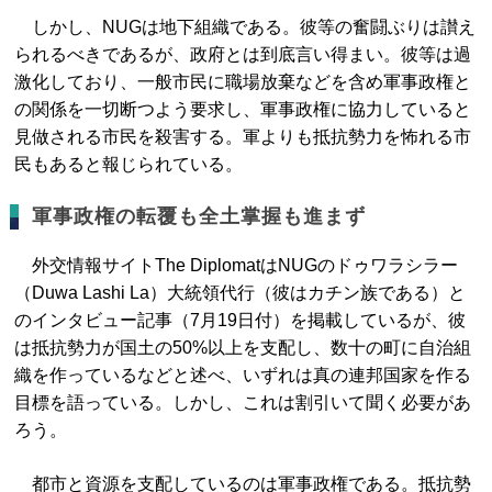
しかし、NUGは地下組織である。彼等の奮闘ぶりは讃え
られるべきであるが、政府とは到底言い得まい。彼等は過
激化しており、一般市民に職場放棄などを含め軍事政権と
の関係を一切断つよう要求し、軍事政権に協力していると
見做される市民を殺害する。軍よりも抵抗勢力を怖れる市
民もあると報じられている。
軍事政権の転覆も全土掌握も進まず
外交情報サイトThe DiplomatはNUGのドゥワラシラー
（Duwa Lashi La）大統領代行（彼はカチン族である）と
のインタビュー記事（7月19日付）を掲載しているが、彼
は抵抗勢力が国土の50%以上を支配し、数十の町に自治組
織を作っているなどと述べ、いずれは真の連邦国家を作る
目標を語っている。しかし、これは割引いて聞く必要があ
ろう。
都市と資源を支配しているのは軍事政権である。抵抗勢