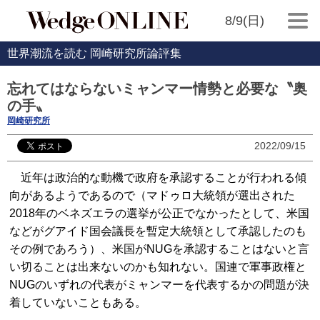
8/9(日)
世界潮流を読む 岡崎研究所論評集
忘れてはならないミャンマー情勢と必要な〝奥
の手〟
岡崎研究所
2022/09/15
近年は政治的な動機で政府を承認することが行われる傾
向があるようであるので（マドゥロ大統領が選出された
2018年のベネズエラの選挙が公正でなかったとして、米国
などがグアイド国会議長を暫定大統領として承認したのも
その例であろう）、米国がNUGを承認することはないと言
い切ることは出来ないのかも知れない。国連で軍事政権と
NUGのいずれの代表がミャンマーを代表するかの問題が決
着していないこともある。