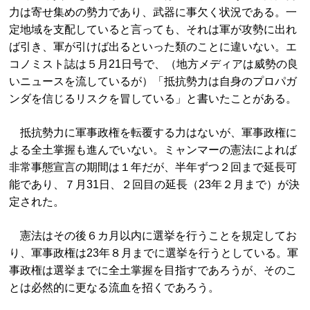
力は寄せ集めの勢力であり、武器に事欠く状況である。一
定地域を支配していると言っても、それは軍が攻勢に出れ
ば引き、軍が引けば出るといった類のことに違いない。エ
コノミスト誌は５月21日号で、（地方メディアは威勢の良
いニュースを流しているが）「抵抗勢力は自身のプロパガ
ンダを信じるリスクを冒している」と書いたことがある。
抵抗勢力に軍事政権を転覆する力はないが、軍事政権に
よる全土掌握も進んでいない。ミャンマーの憲法によれば
非常事態宣言の期間は１年だが、半年ずつ２回まで延長可
能であり、７月31日、２回目の延長（23年２月まで）が決
定された。
憲法はその後６カ月以内に選挙を行うことを規定してお
り、軍事政権は23年８月までに選挙を行うとしている。軍
事政権は選挙までに全土掌握を目指すであろうが、そのこ
とは必然的に更なる流血を招くであろう。