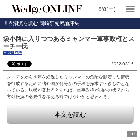
8/8(土)
世界潮流を読む 岡崎研究所論評集
袋小路に入りつつあるミャンマー軍事政権とス
ーチー氏
岡崎研究所
2022/02/16
クーデタから１年を経過したミャンマーの危険な膠着した情勢
を打破するために諸外国が何等かの手段を探求すべきものとな
っている。現状が変わるとすれば、軍事政権が国内の状況から
方針転換の必要性を考える時ではないかと思われる。
本文を読む
PR