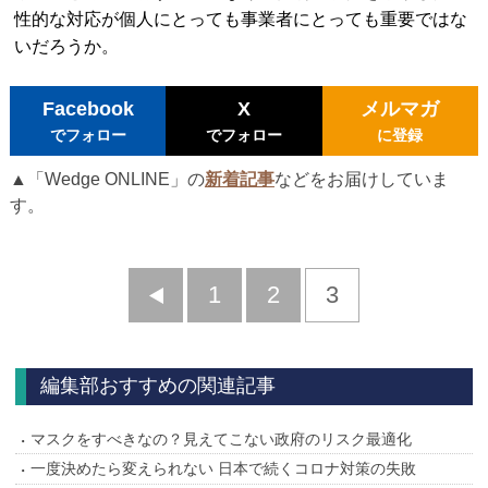
性的な対応が個人にとっても事業者にとっても重要ではな
いだろうか。
Facebook
X
メルマガ
でフォロー
でフォロー
に登録
▲「Wedge ONLINE」の
新着記事
などをお届けしていま
す。
前
1
2
3
へ
編集部おすすめの関連記事
マスクをすべきなの？見えてこない政府のリスク最適化
一度決めたら変えられない 日本で続くコロナ対策の失敗