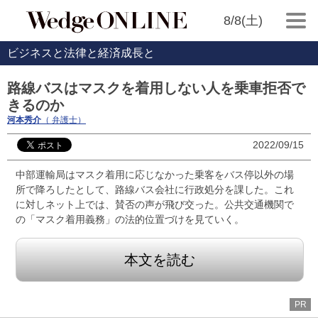
8/8(土)
ビジネスと法律と経済成長と
路線バスはマスクを着用しない人を乗車拒否で
きるのか
河本秀介
（ 弁護士）
2022/09/15
中部運輸局はマスク着用に応じなかった乗客をバス停以外の場
所で降ろしたとして、路線バス会社に行政処分を課した。これ
に対しネット上では、賛否の声が飛び交った。公共交通機関で
の「マスク着用義務」の法的位置づけを見ていく。
本文を読む
PR