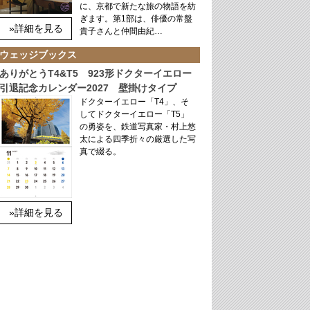
に、京都で新たな旅の物語を紡
ぎます。第1部は、俳優の常盤
»詳細を見る
貴子さんと仲間由紀…
ウェッジブックス
ありがとうT4&T5 923形ドクターイエロー
引退記念カレンダー2027 壁掛けタイプ
ドクターイエロー「T4」、そ
してドクターイエロー「T5」
の勇姿を、鉄道写真家・村上悠
太による四季折々の厳選した写
真で綴る。
»詳細を見る