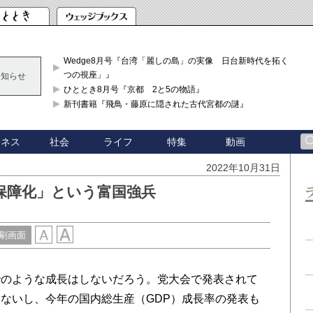
Wedge8月号『台湾「麗しの島」の実像 日台新時代を拓く「3
つの視座」』
お知らせ
ひととき8月号『京都 2と5の物語』
新刊書籍『飛鳥・藤原に隠された古代宮都の謎』
ジネス
社会
ライフ
特集
動画
2022年10月31日
保障化」という富国強兵
刷画面
のような成長はしないだろう。党大会で発表されて
ないし、今年の国内総生産（GDP）成長率の発表も