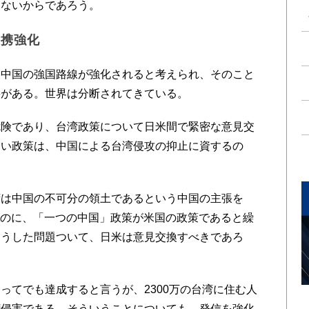
はないからであろう。
連携強化
中国の強国路線が強化されると考えられ、そのこと
要がある。世界は分断されてきている。
険であり、台湾政策について日米間で緊密な意見交
まい政策は、中国による台湾侵攻の抑止に資するの
は中国の不可分の領土であるという中国の主張を
だけなのに、「一つの中国」政策が米国の政策であると繰
こうした問題ついて、日米は意見交換すべきであろ
てでも達成すると言うが、2300万の台湾に住む人
権侵害である。そういうことについても、発信を強化