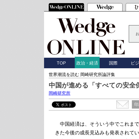
TOP
国際
ビ
政治・経済
世界潮流を読む 岡崎研究所論評集
中国が進める「すべての安全
岡崎研究所
印
中国経済は、そういう中でこれまで
きた今後の成長見込みも発表されてい