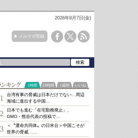
2026年8月7日(金)
メルマガ登録
ランキング
1時間
24時間
1週間
いいね
台湾有事の脅威は日本だけでない…周辺
1
海域に進出する中国…
日本でも進む「在宅勤務廃止」、
2
GMO・熊谷代表の投稿で…
＜〝運命共同体〟の日米台＞中国こそが
3
世界の脅威....…