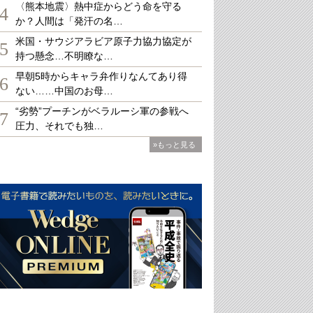
〈熊本地震〉熱中症からどう命を守る
4
か？人間は「発汗の名…
米国・サウジアラビア原子力協力協定が
5
持つ懸念…不明瞭な…
早朝5時からキャラ弁作りなんてあり得
6
ない……中国のお母…
“劣勢”プーチンがベラルーシ軍の参戦へ
7
圧力、それでも独…
»もっと見る