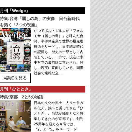
月刊「Wedge」
特集:台湾「麗しの島」の実像 日台新時代
を拓く「3つの視座」
かつてポルトガル人が「フォル
モサ（麗しの島）」と呼んだ台
湾。半導体産業で世界の最先端
技術をリードし、日本統治時代
の記憶も、歴史の一部として内
包している。一方で、現在は米
中対立の最前線に立たされ、難
しい現実に直面している。国際
社会で複雑な立…
»詳細を見る
月刊「ひととき」
特集:京都 2と5の物語
日本の文化や風土、人々の営み
を伝え、旅へと誘ってきた「ひ
ととき」。当誌が幾度となく特
集してきたのが京都です。創刊
25周年を迎える今号では、
〝2〟と〝5〟をキーワード