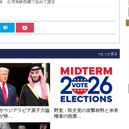
策 台湾海峡危機で改めて露呈
»もっと見る
サウジアラビア原子力協
野党・民主党の攻撃材料と米有
が持…
権者の投票…