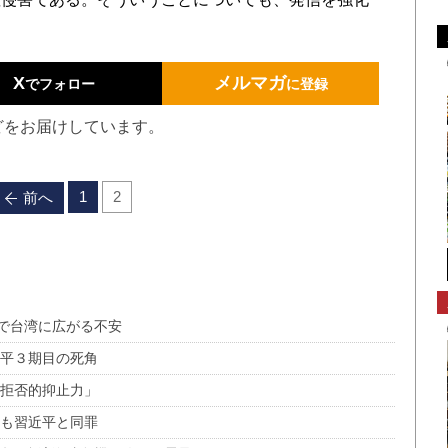
X
メルマガ
でフォロー
に登録
どをお届けしています。
1
2
前へ
で台湾に広がる不安
近平３期目の死角
「拒否的抑止力」
濤も習近平と同罪