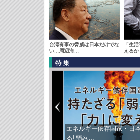
台湾有事の脅威は日本だけでな
「生活
い…周辺海…
えるか
特集
エネルギー依存国家・日
る｢弱み…