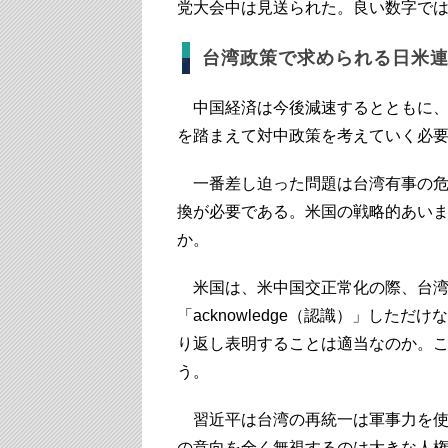
党大会中は見送られた。良い数字で
台湾政策で求められる日米
中国経済は今後減速するとともに、
を踏まえて対中政策を考えていく必
一番差し迫った問題は台湾有事の危
換が必要である。米国の戦略的あい
か。
米国は、米中国交正常化の際、台湾
「acknowledge（認識）」した
り返し表明することは適当なのか。
う。
習近平は台湾の再統一は軍事力を使っ
の意向を全く無視するのは大きな人