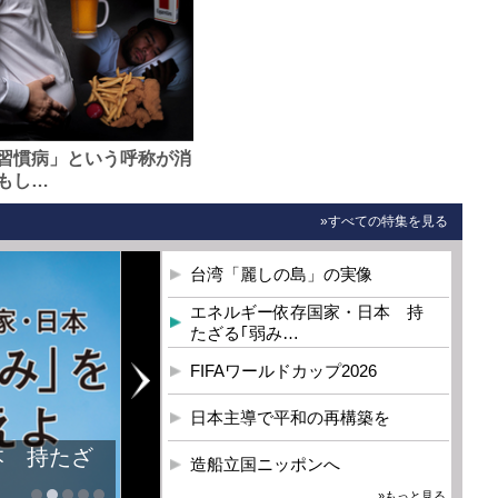
習慣病」という呼称が消
もし…
»すべての特集を見る
台湾「麗しの島」の実像
エネルギー依存国家・日本 持
たざる｢弱み…
FIFAワールドカップ2026
日本主導で平和の再構築を
本 持たざ
造船立国ニッポンへ
»もっと見る