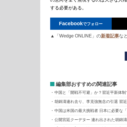
する必要がある。
Facebook
でフォロー
▲「Wedge ONLINE」の
新着記事
な
編集部おすすめの関連記事
中国と「開戦不可避」か？習近平新体制
胡錦濤連れ去り、李克強無念の引退 習
中国は米国の最大挑戦者 日本に必要な
公開宮廷クーデター 連れ出された胡錦