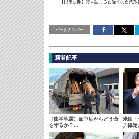
【限定公開】行き詰まる習近平の台湾政
バックナンバー
新着記事
〈熊本地震〉熱中症からどう命
米国・
を守るか？…
力協定