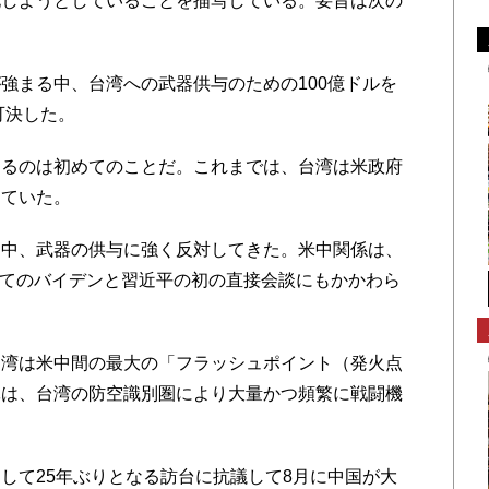
化しようとしていることを描写している。要旨は次の
強まる中、台湾への武器供与のための100億ドルを
可決した。
するのは初めてのことだ。これまでは、台湾は米政府
っていた。
る中、武器の供与に強く反対してきた。米中関係は、
してのバイデンと習近平の初の直接会談にもかかわら
台湾は米中間の最大の「フラッシュポイント（発火点
軍は、台湾の防空識別圏により大量かつ頻繁に戦闘機
して25年ぶりとなる訪台に抗議して8月に中国が大