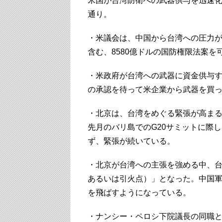
米国が台湾防衛への武器供与を迅速
通り。
・米議会は、中国から台湾への圧力が
含む、8580億ドルの国防権限法案を
・米政府が台湾への武器に資金供与
の承認を待って米企業から武器を買
・北京は、台湾をめぐる緊張が高ま
先月のバリ島でのG20サミットに際
ず、緊張が続いている。
・北京が台湾への主張を強める中、
あるいは引火点）」となった。中国
を飛ばすようになっている。
・ナンシー・ペロシ下院議長の同職と