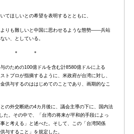
動いてほしいとの希望を表明するとともに、
よりも難しいと中国に思わせるような態勢――兵站
らない、としている。
＊ ＊ ＊
のための100億ドルを含む計8580億ドルに上る
ァストプロが指摘するように、米政府が台湾に対し、
資金供与するのははじめてのことであり、画期的なこ
との外交断絶の4カ月後に、議会主導の下に、国内法
を制定した。その中で、「台湾の将来が平和的手段によっ
心事と考える」と述べた。そして、この「台湾関係
に供与すること」を規定した。