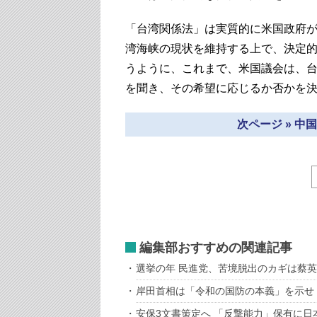
「台湾関係法」は実質的に米国政府
湾海峡の現状を維持する上で、決定
うように、これまで、米国議会は、
を聞き、その希望に応じるか否かを
次ページ » 
編集部おすすめの関連記事
選挙の年 民進党、苦境脱出のカギは蔡
岸田首相は「令和の国防の本義」を示せ
安保3文書策定へ 「反撃能力」保有に日