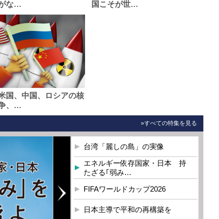
がな…
国こそが世…
米国、中国、ロシアの核
争、…
»すべての特集を見る
台湾「麗しの島」の実像
エネルギー依存国家・日本 持
たざる｢弱み…
FIFAワールドカップ2026
日本主導で平和の再構築を