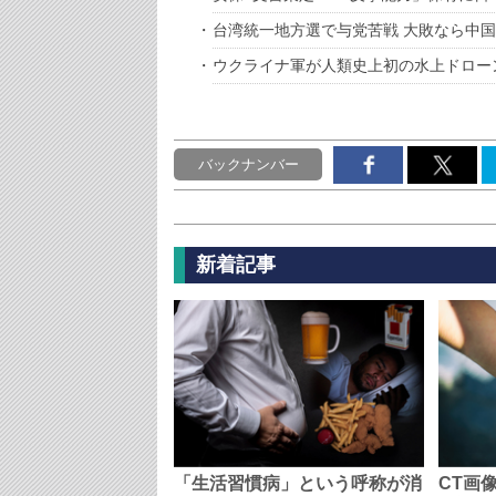
台湾統一地方選で与党苦戦 大敗なら中
ウクライナ軍が人類史上初の水上ドロー
バックナンバー
新着記事
「生活習慣病」という呼称が消
CT画