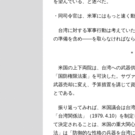
を望んでいる、と述べた。
・同司令官は、米軍にはもっと速く
台湾に対する軍事行動は考えていた
の準備を含め――を取らなければな
米国の上下両院は、台湾への武器供与
「国防権限法案」を可決した。サヴ
武器売却に変え、予算措置を講じて
とである。
振り返ってみれば、米国議会は台湾
「台湾関係法」（1979. 4.10）
て決定されることは、米国の重大関
法」は「防御的な性格の兵器を台湾