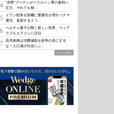
“劣勢”プーチンがベラルーシ軍の参戦へ
4
圧力、それでも独…
イラン戦争を契機に重要性が増すパナマ
5
運河、直面する２つ…
ペルチェ素子が開く新しい世界、ウェア
6
ラブルエアコンに注目
高市政権は消費減税を政争の具にする
7
な！人口減少社会にふ…
»もっと見る