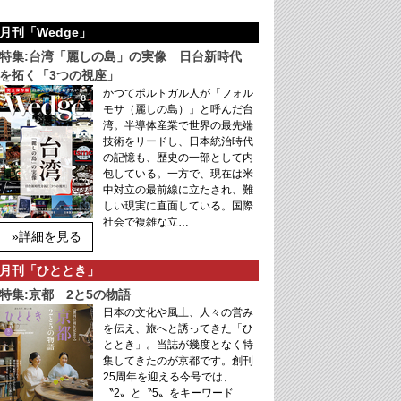
月刊「Wedge」
特集:台湾「麗しの島」の実像 日台新時代
を拓く「3つの視座」
かつてポルトガル人が「フォル
モサ（麗しの島）」と呼んだ台
湾。半導体産業で世界の最先端
技術をリードし、日本統治時代
の記憶も、歴史の一部として内
包している。一方で、現在は米
中対立の最前線に立たされ、難
しい現実に直面している。国際
社会で複雑な立…
»詳細を見る
月刊「ひととき」
特集:京都 2と5の物語
日本の文化や風土、人々の営み
を伝え、旅へと誘ってきた「ひ
ととき」。当誌が幾度となく特
集してきたのが京都です。創刊
25周年を迎える今号では、
〝2〟と〝5〟をキーワード