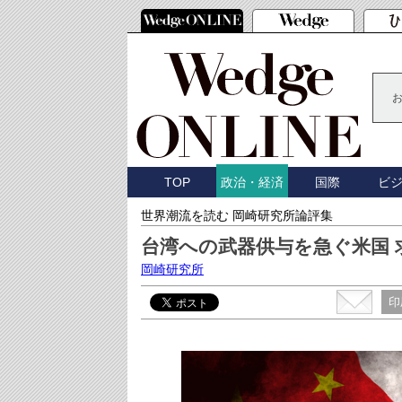
TOP
国際
ビ
政治・経済
世界潮流を読む 岡崎研究所論評集
台湾への武器供与を急ぐ米国
岡崎研究所
印