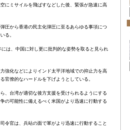
上空にミサイルを飛ばすなどした後、緊張が急速に高
人弾圧から香港の民主化弾圧に至るあらゆる事項につ
ている。
3年には、中国に対し更に批判的な姿勢を取ると見られ
協力強化などによりインド太平洋地域での抑止力を高
せる官僚的なハードルを下げようとしている。
から、台湾が適切な後方支援を受けられるようにする
紛争の可能性に備えるべく米国がより迅速に行動する
総司令官は、兵站の面で軍がより迅速に行動すること