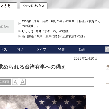
Wedge8月号『台湾「麗しの島」の実像 日台新時代を拓く「3
つの視座」』
お知らせ
ひととき8月号『京都 2と5の物語』
新刊書籍『飛鳥・藤原に隠された古代宮都の謎』
ジネス
社会
ライフ
特集
動画
2023年1月10日
 求められる台湾有事への備え
刷画面