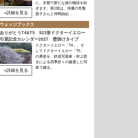
に、京都で新たな旅の物語を紡
ぎます。第1部は、俳優の常盤
»詳細を見る
貴子さんと仲間由紀…
ウェッジブックス
ありがとうT4&T5 923形ドクターイエロー
引退記念カレンダー2027 壁掛けタイプ
ドクターイエロー「T4」、そ
してドクターイエロー「T5」
の勇姿を、鉄道写真家・村上悠
太による四季折々の厳選した写
真で綴る。
»詳細を見る