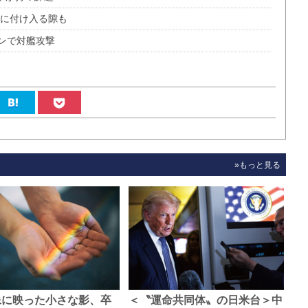
国に付け入る隙も
ンで対艦攻撃
»もっと見る
像に映った小さな影、卒
＜〝運命共同体〟の日米台＞中