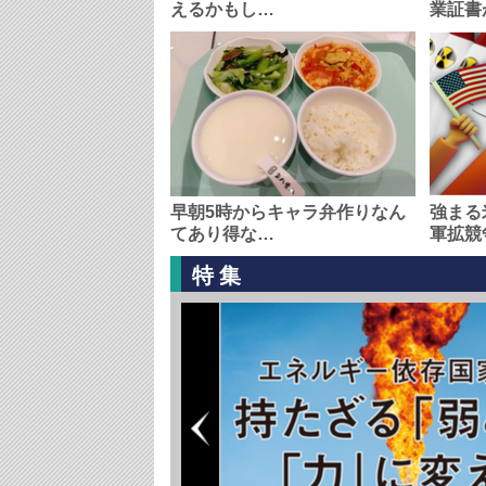
えるかもし…
業証書
早朝5時からキャラ弁作りなん
強まる
てあり得な…
軍拡競
特集