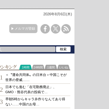
2026年8月6日(木)
メルマガ登録
ランキング
1時間
24時間
1週間
いいね
＜〝運命共同体〟の日米台＞中国こそが
1
世界の脅威....…
日本でも進む「在宅勤務廃止」、
2
GMO・熊谷代表の投稿で…
早朝5時からキャラ弁作りなんてあり得
3
ない……中国のお母…