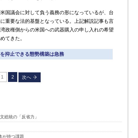
が米国議会に対して負う義務の形になっているが、台
的に重要な法的基盤となっている。上記解説記事も言
台湾政権側からの米国への武器購入の申し入れの希望
決めてきた。
中国を抑止できる態勢構築は急務
1
2
次へ
英文総統の「反省力」
本が持つ課題