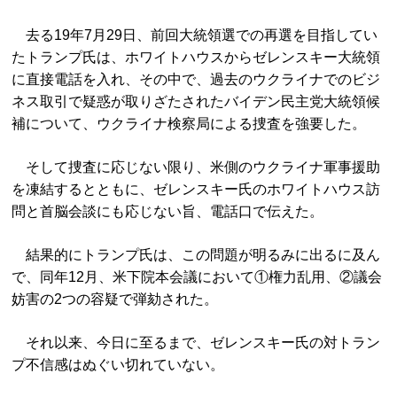
去る19年7月29日、前回大統領選での再選を目指してい
たトランプ氏は、ホワイトハウスからゼレンスキー大統領
に直接電話を入れ、その中で、過去のウクライナでのビジ
ネス取引で疑惑が取りざたされたバイデン民主党大統領候
補について、ウクライナ検察局による捜査を強要した。
そして捜査に応じない限り、米側のウクライナ軍事援助
を凍結するとともに、ゼレンスキー氏のホワイトハウス訪
問と首脳会談にも応じない旨、電話口で伝えた。
結果的にトランプ氏は、この問題が明るみに出るに及ん
で、同年12月、米下院本会議において①権力乱用、②議会
妨害の2つの容疑で弾劾された。
それ以来、今日に至るまで、ゼレンスキー氏の対トラン
プ不信感はぬぐい切れていない。