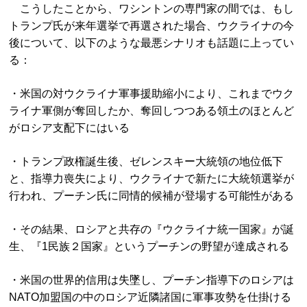
こうしたことから、ワシントンの専門家の間では、もし
トランプ氏が来年選挙で再選された場合、ウクライナの今
後について、以下のような最悪シナリオも話題に上ってい
る：
・米国の対ウクライナ軍事援助縮小により、これまでウク
ライナ軍側が奪回したか、奪回しつつある領土のほとんど
がロシア支配下にはいる
・トランプ政権誕生後、ゼレンスキー大統領の地位低下
と、指導力喪失により、ウクライナで新たに大統領選挙が
行われ、プーチン氏に同情的候補が登場する可能性がある
・その結果、ロシアと共存の『ウクライナ統一国家』が誕
生、『1民族２国家』というプーチンの野望が達成される
・米国の世界的信用は失墜し、プーチン指導下のロシアは
NATO加盟国の中のロシア近隣諸国に軍事攻勢を仕掛ける