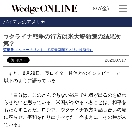
8/7(金)
バイデンのアメリカ
ウクライナ戦争の行方は米大統領選の結果次
第？
斎藤 彰
（ ジャーナリスト、元読売新聞アメリカ総局長）
2023/07/17
また、6月29日、英ロイター通信とのインタビューで、
以下のように語っている：
「自分は、このとんでもない戦争で死者が出るのを終わ
らせたいと思っている。米国が今やるべきことは、和平を
もたらすことだ。ロシア、ウクライナ双方を話し合いの場
に座らせ、平和を作り出すべきだ。今まさに、その時が来
ている」