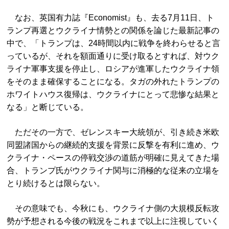
なお、英国有力誌『Economist』も、去る7月11日、ト
ランプ再選とウクライナ情勢との関係を論じた最新記事の
中で、「トランプは、24時間以内に戦争を終わらせると言
っているが、それを額面通りに受け取るとすれば、対ウク
ライナ軍事支援を停止し、ロシアが進軍したウクライナ領
をそのまま確保することになる。タガの外れたトランプの
ホワイトハウス復帰は、ウクライナにとって悲惨な結果と
なる」と断じている。
ただその一方で、ゼレンスキー大統領が、引き続き米欧
同盟諸国からの継続的支援を背景に反撃を有利に進め、ウ
クライナ・ペースの停戦交渉の道筋が明確に見えてきた場
合、トランプ氏がウクライナ関与に消極的な従来の立場を
とり続けるとは限らない。
その意味でも、今秋にも、ウクライナ側の大規模反転攻
勢が予想される今後の戦況をこれまで以上に注視していく