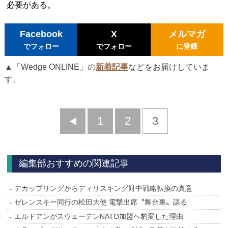
必要がある。
Facebook
X
メルマガ
でフォロー
でフォロー
に登録
▲「Wedge ONLINE」の
新着記事
などをお届けしていま
す。
前
1
2
3
へ
編集部おすすめの関連記事
デカップリングからディリスキング対中戦略転換の真意
ゼレンスキー同行の松田大使 電撃出席〝舞台裏〟語る
エルドアンがスウェーデンNATO加盟へ豹変した理由