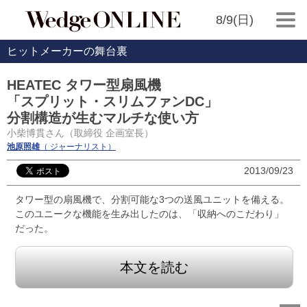
8/9(日)
ヒットメーカーの舞台裏
HEATEC タワー型扇風機
「スプリット・スリムファンDC」
分割構造が生むマルチな使い方
小柴博貫さん（取締役 企画室長）
池原照雄
（ ジャーナリスト）
2013/09/23
タワー型の扇風機で、分割可能な3つの送風ユニットを備える。
このユニークな機能を生み出したのは、「収納へのこだわり」
だった。
本文を読む