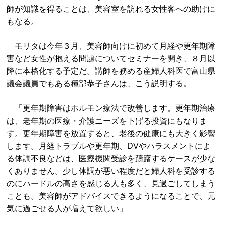
師が知識を得ることは、美容室を訪れる女性客への助けに
もなる。
モリタは今年３月、美容師向けに初めて月経や更年期障
害など女性が抱える問題についてセミナーを開き、８月以
降に本格化する予定だ。講師を務める産婦人科医で富山県
議会議員でもある種部恭子さんは、こう説明する。
「更年期障害はホルモン療法で改善します。更年期治療
は、老年期の医療・介護ニーズを下げる投資にもなりま
す。更年期障害を放置すると、老後の健康にも大きく影響
します。月経トラブルや更年期、DVやハラスメントによ
る体調不良などは、医療機関受診を躊躇するケースが少な
くありません。少し体調が悪い程度だと婦人科を受診する
のにハードルの高さを感じる人も多く、見過ごしてしまう
ことも。美容師がアドバイスできるようになることで、元
気に過ごせる人が増えて欲しい」