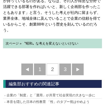
か持っているものがある。ならば、その人が得意な分野で
活躍できる部署を作ればいいと、新しく企画部を作ったこ
ともあります」と言う。そうした考えが社内に留まらず、
業界全体、地域全体に及んでいることで企業の信頼を得て
いるからこそ、創業88年という歴史を刻んでいるのだろ
う。
次ページ » 〝昭和〟な考えを変えないといけない
前
1
2
3
次
へ
へ
編集部おすすめの関連記事
企業の「制度」と「運用」が共育て社会実現の大きな一歩に
本音を隠した日本の性教育 「性」のタブー視はやめよう