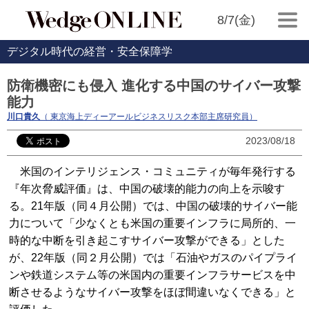
8/7(金)
デジタル時代の経営・安全保障学
防衛機密にも侵入 進化する中国のサイバー攻撃
能力
川口貴久
（ 東京海上ディーアールビジネスリスク本部主席研究員）
2023/08/18
米国のインテリジェンス・コミュニティが毎年発行する
『年次脅威評価』は、中国の破壊的能力の向上を示唆す
る。21年版（同４月公開）では、中国の破壊的サイバー能
力について「少なくとも米国の重要インフラに局所的、一
時的な中断を引き起こすサイバー攻撃ができる」とした
が、22年版（同２月公開）では「石油やガスのパイプライ
ンや鉄道システム等の米国内の重要インフラサービスを中
断させるようなサイバー攻撃をほぼ間違いなくできる」と