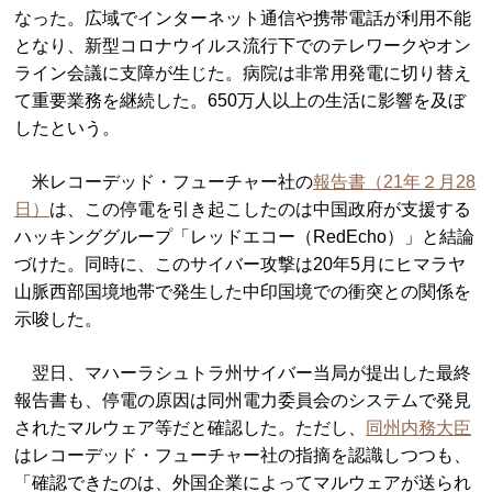
なった。広域でインターネット通信や携帯電話が利用不能
となり、新型コロナウイルス流行下でのテレワークやオン
ライン会議に支障が生じた。病院は非常用発電に切り替え
て重要業務を継続した。650万人以上の生活に影響を及ぼ
したという。
米レコーデッド・フューチャー社の
報告書（21年２月28
日）
は、この停電を引き起こしたのは中国政府が支援する
ハッキンググループ「レッドエコー（RedEcho）」と結論
づけた。同時に、このサイバー攻撃は20年5月にヒマラヤ
山脈西部国境地帯で発生した中印国境での衝突との関係を
示唆した。
翌日、マハーラシュトラ州サイバー当局が提出した最終
報告書も、停電の原因は同州電力委員会のシステムで発見
されたマルウェア等だと確認した。ただし、
同州内務大臣
はレコーデッド・フューチャー社の指摘を認識しつつも、
「確認できたのは、外国企業によってマルウェアが送られ