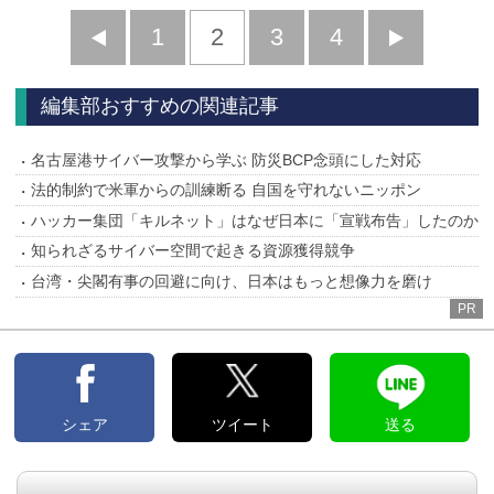
前
1
2
3
4
次
へ
へ
編集部おすすめの関連記事
名古屋港サイバー攻撃から学ぶ 防災BCP念頭にした対応
法的制約で米軍からの訓練断る 自国を守れないニッポン
ハッカー集団「キルネット」はなぜ日本に「宣戦布告」したのか
知られざるサイバー空間で起きる資源獲得競争
台湾・尖閣有事の回避に向け、日本はもっと想像力を磨け
PR
シェア
ツイート
送る