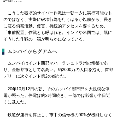
評価した。
こうした破壊的サイバー作戦は一朝一夕に実行可能なも
のではなく、実際に破壊行為を行うはるか以前から、長き
に渡る偵察活動、侵害、持続的アクセスを要するため、
「事前配置」作戦とも呼ばれる。インドや米国では、既に
そうした作戦の一端が明らかになっている。
ムンバイからグアムへ
ムンバイはインド西部マハーラシュトラ州の州都であ
り、金融都市として名高い。約2000万の人口を抱え、首都
デリーに次ぐインド第2の都市だ。
20年10月12日の朝、そのムンバイ都市部を大規模な停
電が襲った。停電は約2時間続き、一部では影響が半日近
くに及んだ。
鉄道が運行を停止し、市中の信号機の90%が機能しなく