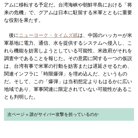
アムに移転する予定だ。台湾海峡や朝鮮半島における「将
来の危機」で、グアムは日本に駐留する米軍とともに重要
な役割を果たす。
後に
ニューヨーク・タイムズ紙
は、中国のハッカーが米
軍基地に電力、通信、水を提供するシステムへ侵入し、こ
れら機能を妨害しようとしている可能性、米政府がそれを
調査中であることを報じた。その意図に関する一つの仮説
は、台湾有事で米軍の行動を妨害または遅延させるため、
関連インフラに「時限爆弾」を埋め込んだ、というもの
だ。そして、この「爆弾」は当初想定よりもはるかに広い
地域であり、軍事関連に限定されていない可能性があるこ
とも判明した。
次ページ » 誰がサイバー攻撃を担っているのか