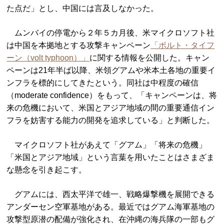
た点だ」とし、中国には言及しなかった。
ムンバイの停電から２年５カ月後、米マイクロソフト社
は中国を本拠地とする攻撃キャンペーン
「ボルト・タイフ
ーン（volt typhoon）」
に関する情報を公開した。キャン
ペーンは21年半ば以降、米領グアムや米本土各地の重要イ
ンフラを標的にしてきたという。同社は中程度の確信
（moderate confidence）をもって、「キャンペーンは、将
来の危機において、米国とアジア地域の間の重要通信イン
フラを妨害する能力の開発を追求している」と判断した。
マイクロソフト社があえて「グアム」「将来の危機」
「米国とアジア地域」という言葉を用いたことはさまざま
な懸念を引き起こす。
グアムには、西太平洋で雄一、戦略爆撃機を展開できる
アンダーセン空軍基地がある。最近ではグアム海軍基地の
攻撃型原潜の配備が強化され、在沖縄の海兵隊の一部もグ