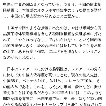
中国が世界の68.5％となっている。つまり、今回の輸出制
限措置は、本論説のオクラホマ州知事のような提言を誘発
し、中国の市場支配力を弱めることに繋がる。
中国が今回のような措置に出たのは、やはり米国から高
品質半導体製造機器を含む各種制限措置を矢継ぎ早に打た
れて、「やられっぱなし」ではいられない、という国内政
治的考慮が大きく、経済合理性には反していることを承知
の上で、ある程度「強気」に出ざるを得ない、ということ
なのかもしれない。
日本のレアアースにおける脆弱性は、レアアースの分布
に比して対中輸入依存度が高いことだ。現在の輸入先は、
中国58％、ベトナム14％、仏11％、マレーシア10％、そ
の他８％である。これを、もう少し米国、豪州などに振り
替えることはできるだろう。2022年６月には、このような
問題意識を背景に、米国主導で日、英、豪、韓など12カ国
からなる鉱物安全パートナーシップ（MSP）が創設されて