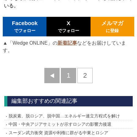
いる。
Facebook
X
メルマガ
でフォロー
でフォロー
に登録
▲「Wedge ONLINE」の
新着記事
などをお届けしていま
す。
前
1
2
へ
編集部おすすめの関連記事
脱炭素、脱ロシア、脱中国…エネルギー連立方程式を解け
中国・中央アジアサミットが示すロシアの影響力後退
スーダン武力衝突 資源や利権に群がる中東とロシア