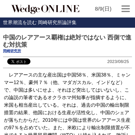
8/9(日)
世界潮流を読む 岡崎研究所論評集
中国のレアアース覇権は絶対ではない 西側で進
む対抗策
岡崎研究所
2023/08/25
レアアースの主な産出国は中国58％、米国38％、ミャン
マー12％、豪州７％（他、マダガスカル、インドなど）
で、中国は多いにせよ、それほど突出してはいないし、こ
の論説の筆者であるオクラホマ州知事が指摘するように、
米国も相当産出している。それは、過去の中国の輸出制限
措置の結果、他国における生産が活性化し、中国のシェア
が落ちたからだ。2010年には中国は世界のレアアース生産
の97％を占めていた。また、米欧により輸出制限措置が不