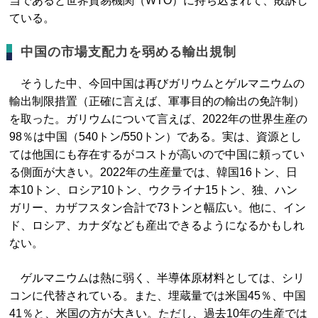
当であると世界貿易機関（WTO）に持ち込まれて、敗訴し
ている。
中国の市場支配力を弱める輸出規制
そうした中、今回中国は再びガリウムとゲルマニウムの
輸出制限措置（正確に言えば、軍事目的の輸出の免許制）
を取った。ガリウムについて言えば、2022年の世界生産の
98％は中国（540トン/550トン）である。実は、資源とし
ては他国にも存在するがコストが高いので中国に頼ってい
る側面が大きい。2022年の生産量では、韓国16トン、日
本10トン、ロシア10トン、ウクライナ15トン、独、ハン
ガリー、カザフスタン合計で73トンと幅広い。他に、イン
ド、ロシア、カナダなども産出できるようになるかもしれ
ない。
ゲルマニウムは熱に弱く、半導体原材料としては、シリ
コンに代替されている。また、埋蔵量では米国45％、中国
41％と、米国の方が大きい。ただし、過去10年の生産では