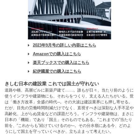
2023年9月号の詳しい内容はこちら
Amazonでの購入はこちら
楽天ブックスでの購入はこちら
紀伊國屋での購入はこちら
きしむ日本の建設業 これでは国土が守れない
道路や橋、高層ビルに新築戸建て……。誰もが日々、当たり前のように
使うインフラや建築物にも、それらをつくり、支える人たちがいる。世
は「働き方改革」全盛の時代─。その大波は建設業界にも押し寄せる。
だが、目先の労働時間削減だけでなく、直視すべきは深刻な人手不足や
高齢化、上がらぬ賃金などの課題だろう。インフラや建築物は、まさに
日本の「機能」であり「国土」そのものでもある。“これまでの”当たり
前を、“これからも”続けていけるのか─。その分水嶺にある今、どのよ
うにして国土を守っていくべきか、立ち止まって考えたい。