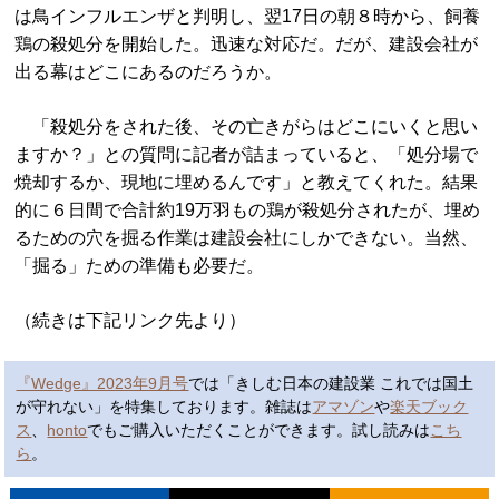
は鳥インフルエンザと判明し、翌17日の朝８時から、飼養
鶏の殺処分を開始した。迅速な対応だ。だが、建設会社が
出る幕はどこにあるのだろうか。
「殺処分をされた後、その亡きがらはどこにいくと思い
ますか？」との質問に記者が詰まっていると、「処分場で
焼却するか、現地に埋めるんです」と教えてくれた。結果
的に６日間で合計約19万羽もの鶏が殺処分されたが、埋め
るための穴を掘る作業は建設会社にしかできない。当然、
「掘る」ための準備も必要だ。
（続きは下記リンク先より）
『Wedge』2023年9月号
では「きしむ日本の建設業 これでは国土
が守れない」を特集しております。雑誌は
アマゾン
や
楽天ブック
ス
、
honto
でもご購入いただくことができます。試し読みは
こち
ら
。