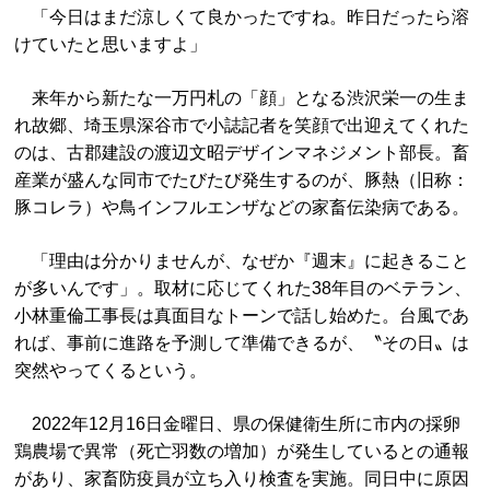
「今日はまだ涼しくて良かったですね。昨日だったら溶
けていたと思いますよ」
来年から新たな一万円札の「顔」となる渋沢栄一の生ま
れ故郷、埼玉県深谷市で小誌記者を笑顔で出迎えてくれた
のは、古郡建設の渡辺文昭デザインマネジメント部長。畜
産業が盛んな同市でたびたび発生するのが、豚熱（旧称：
豚コレラ）や鳥インフルエンザなどの家畜伝染病である。
「理由は分かりませんが、なぜか『週末』に起きること
が多いんです」。取材に応じてくれた38年目のベテラン、
小林重倫工事長は真面目なトーンで話し始めた。台風であ
れば、事前に進路を予測して準備できるが、〝その日〟は
突然やってくるという。
2022年12月16日金曜日、県の保健衛生所に市内の採卵
鶏農場で異常（死亡羽数の増加）が発生しているとの通報
があり、家畜防疫員が立ち入り検査を実施。同日中に原因