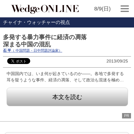
8/9(日)
チャイナ・ウォッチャーの視点
多発する暴力事件に経済の凋落
深まる中国の混乱
石 平
（ 中国問題・日中問題評論家）
2013/09/25
中国国内では、いま何が起きているのか――。各地で多発する
耳を疑うような事件、経済の凋落、そして政治も混迷を極め…
本文を読む
PR