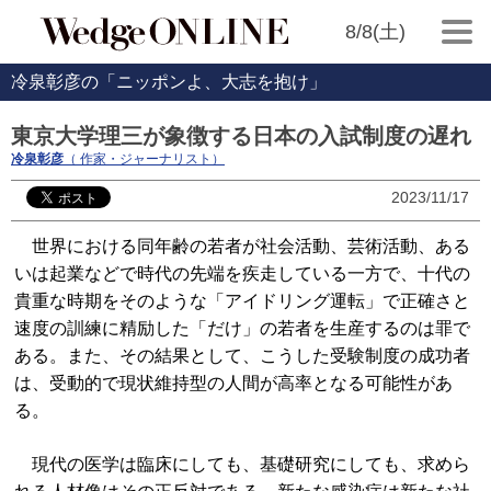
8/8(土)
冷泉彰彦の「ニッポンよ、大志を抱け」
東京大学理三が象徴する日本の入試制度の遅れ
冷泉彰彦
（ 作家・ジャーナリスト）
2023/11/17
世界における同年齢の若者が社会活動、芸術活動、ある
いは起業などで時代の先端を疾走している一方で、十代の
貴重な時期をそのような「アイドリング運転」で正確さと
速度の訓練に精励した「だけ」の若者を生産するのは罪で
ある。また、その結果として、こうした受験制度の成功者
は、受動的で現状維持型の人間が高率となる可能性があ
る。
現代の医学は臨床にしても、基礎研究にしても、求めら