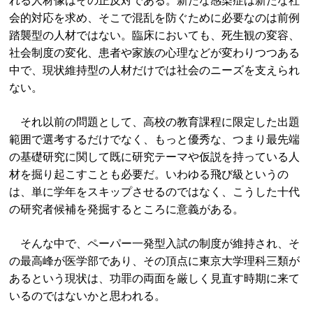
れる人材像はその正反対である。新たな感染症は新たな社
会的対応を求め、そこで混乱を防ぐために必要なのは前例
踏襲型の人材ではない。臨床においても、死生観の変容、
社会制度の変化、患者や家族の心理などが変わりつつある
中で、現状維持型の人材だけでは社会のニーズを支えられ
ない。
それ以前の問題として、高校の教育課程に限定した出題
範囲で選考するだけでなく、もっと優秀な、つまり最先端
の基礎研究に関して既に研究テーマや仮説を持っている人
材を掘り起こすことも必要だ。いわゆる飛び級というの
は、単に学年をスキップさせるのではなく、こうした十代
の研究者候補を発掘するところに意義がある。
そんな中で、ペーパー一発型入試の制度が維持され、そ
の最高峰が医学部であり、その頂点に東京大学理科三類が
あるという現状は、功罪の両面を厳しく見直す時期に来て
いるのではないかと思われる。