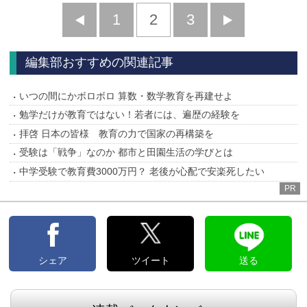
前
1
2
3
次
へ
へ
編集部おすすめの関連記事
いつの間にかボロボロ 算数・数学教育を再建せよ
勉学だけが教育ではない！若者には、遍歴の経験を
拝啓 日本の皆様 教育の力で国家の再構築を
受験は「戦争」なのか 都市と田園生活の学びとは
中学受験で教育費3000万円？ 老後が心配で安楽死したい
PR
シェア
ツイート
送る