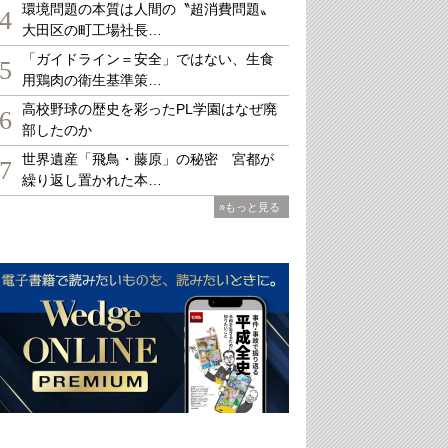
環境問題の本質は人間の〝超消費問題〟
4
大田区の町工場社長…
「ガイドライン＝安全」ではない、生食
5
用鶏肉の衛生基準策…
高校野球の歴史を彩ったPL学園はなぜ廃
6
部したのか
世界遺産「飛鳥・藤原」の秘密 宮都が
7
繰り返し置かれた本…
»もっと見る