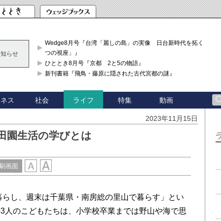
Wedge8月号『台湾「麗しの島」の実像 日台新時代を拓く「3
つの視座」』
お知らせ
ひととき8月号『京都 2と5の物語』
新刊書籍『飛鳥・藤原に隠された古代宮都の謎』
ジネス
社会
特集
動画
ライフ
2023年11月15日
田園生活の学びとは
刷画面
暮らし、週末は千葉県・南房総の里山で暮らす」とい
3人のこどもたちは、小学校卒業までは野山や海で思