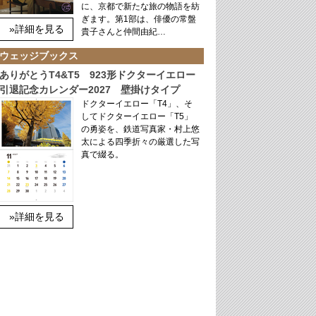
に、京都で新たな旅の物語を紡
ぎます。第1部は、俳優の常盤
»詳細を見る
貴子さんと仲間由紀…
ウェッジブックス
ありがとうT4&T5 923形ドクターイエロー
引退記念カレンダー2027 壁掛けタイプ
ドクターイエロー「T4」、そ
してドクターイエロー「T5」
の勇姿を、鉄道写真家・村上悠
太による四季折々の厳選した写
真で綴る。
»詳細を見る