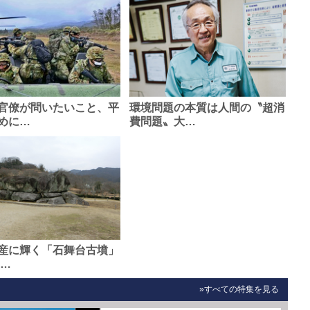
官僚が問いたいこと、平
環境問題の本質は人間の〝超消
めに…
費問題〟大…
産に輝く「石舞台古墳」
0…
»すべての特集を見る