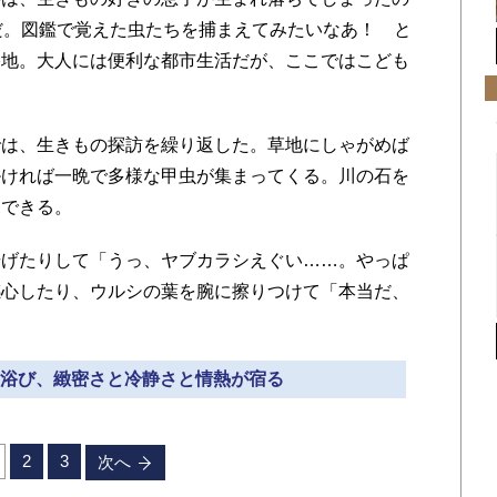
だ。図鑑で覚えた虫たちを捕まえてみたいなあ！ と
宅地。大人には便利な都市生活だが、ここではこども
は、生きもの探訪を繰り返した。草地にしゃがめば
掛ければ一晩で多様な甲虫が集まってくる。川の石を
見できる。
げたりして「うっ、ヤブカラシえぐい……。やっぱ
感心したり、ウルシの葉を腕に擦りつけて「本当だ、
験を浴び、緻密さと冷静さと情熱が宿る
2
3
次へ