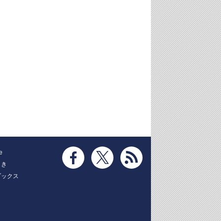
e
とき
ブックス