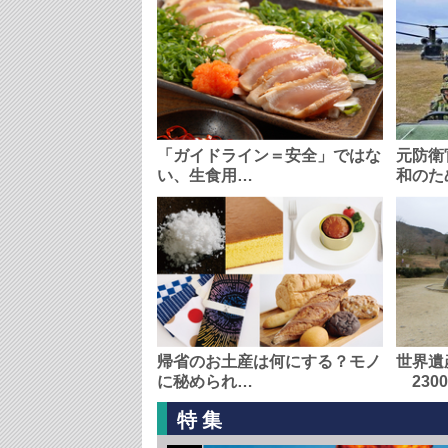
「ガイドライン＝安全」ではな
元防衛
い、生食用…
和のた
帰省のお土産は何にする？モノ
世界遺
に秘められ…
230
特集