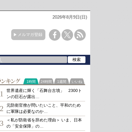
2026年8月9日(日)
メルマガ登録
ランキング
1時間
24時間
1週間
いいね
世界遺産に輝く「石舞台古墳」 2300ト
1
ンの巨石が露出…
元防衛官僚が問いたいこと、平和のため
2
に軍隊は必要なのか…
＜私が防衛省を辞めた理由＞ いま、日本
3
の「安全保障」の…