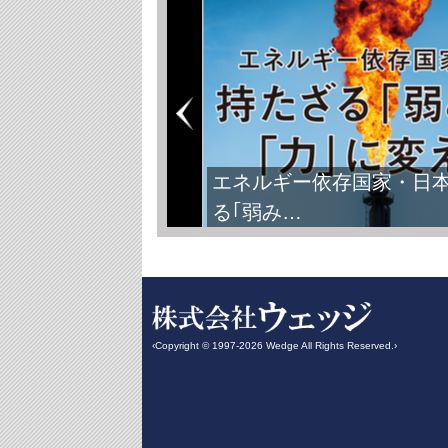
FIFAワールドカップ2026
‹Copyright © 1997-2026 Wedge All Rights Reserved.›