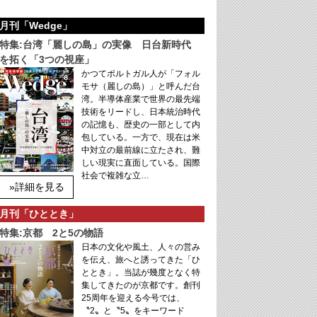
月刊「Wedge」
特集:台湾「麗しの島」の実像 日台新時代
を拓く「3つの視座」
かつてポルトガル人が「フォル
モサ（麗しの島）」と呼んだ台
湾。半導体産業で世界の最先端
技術をリードし、日本統治時代
の記憶も、歴史の一部として内
包している。一方で、現在は米
中対立の最前線に立たされ、難
しい現実に直面している。国際
社会で複雑な立…
»詳細を見る
月刊「ひととき」
特集:京都 2と5の物語
日本の文化や風土、人々の営み
を伝え、旅へと誘ってきた「ひ
ととき」。当誌が幾度となく特
集してきたのが京都です。創刊
25周年を迎える今号では、
〝2〟と〝5〟をキーワード