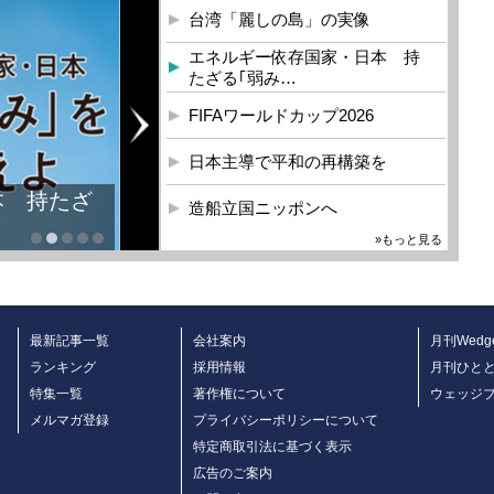
台湾「麗しの島」の実像
エネルギー依存国家・日本 持
たざる｢弱み…
FIFAワールドカップ2026
日本主導で平和の再構築を
造船立国ニッポンへ
»もっと見る
最新記事一覧
会社案内
月刊Wedg
ランキング
採用情報
月刊ひと
特集一覧
著作権について
ウェッジ
メルマガ登録
プライバシーポリシーについて
特定商取引法に基づく表示
広告のご案内