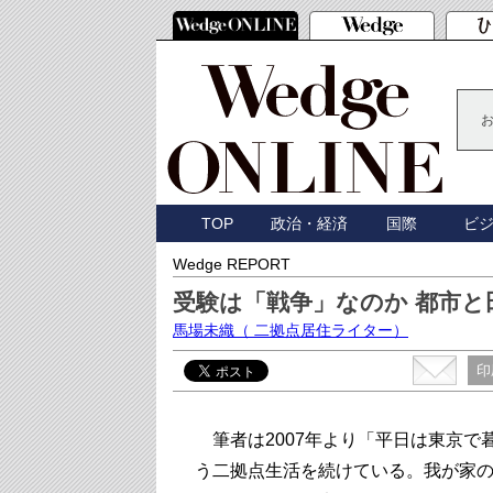
TOP
政治・経済
国際
ビ
Wedge REPORT
受験は「戦争」なのか 都市と
馬場未織
（ 二拠点居住ライター）
印
筆者は2007年より「平日は東京で
う二拠点生活を続けている。我が家の