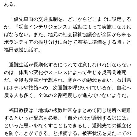
ある。
「優先車両の交通規制を、どこからどこまでに設定する
か、『災害インテリジェンス』活動によって実施しなけれ
ばならない。また、地元の社会福祉協議会が全国から来る
ボランティアの振り分けに向けて着実に準備をする時」と
福田教授は話す。
避難生活が長期化するにつれて注意しなければならない
のは、体調の変化やストレスによって生じる災害関連死
だ。今後も降雪が予想され、寒さへの懸念も高い。石川県
はホテルや旅館への二次避難を呼びかけているが、自宅へ
戻る人も多く、全体の２割程度しか進んでいないようだ。
福田教授は「地域の複数世帯をまとめて同じ場所へ避難
するといった配慮も必要。『自分だけが避難する訳には』
といった思いをなくすこともできるし、避難先での孤立化
も防ぐことができる」と指摘する。被害状況を見た上での