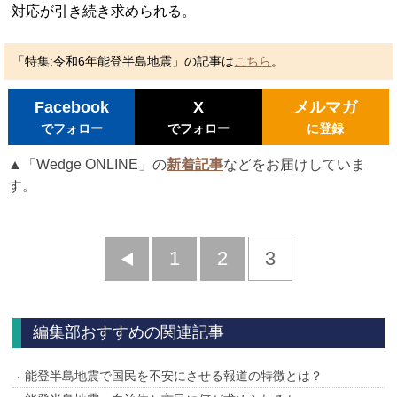
対応が引き続き求められる。
「特集:令和6年能登半島地震」の記事は
こちら
。
Facebook
X
メルマガ
でフォロー
でフォロー
に登録
▲「Wedge ONLINE」の
新着記事
などをお届けしていま
す。
前
1
2
3
へ
編集部おすすめの関連記事
能登半島地震で国民を不安にさせる報道の特徴とは？