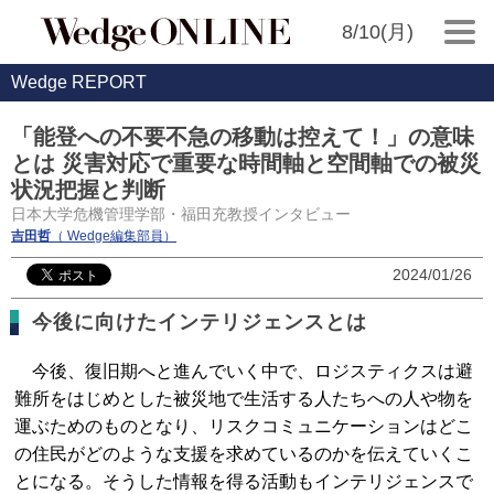
8/10(月)
Wedge REPORT
「能登への不要不急の移動は控えて！」の意味
とは 災害対応で重要な時間軸と空間軸での被災
状況把握と判断
日本大学危機管理学部・福田充教授インタビュー
吉田哲
（ Wedge編集部員）
2024/01/26
今後に向けたインテリジェンスとは
今後、復旧期へと進んでいく中で、ロジスティクスは避
難所をはじめとした被災地で生活する人たちへの人や物を
運ぶためのものとなり、リスクコミュニケーションはどこ
の住民がどのような支援を求めているのかを伝えていくこ
とになる。そうした情報を得る活動もインテリジェンスで