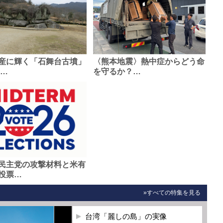
産に輝く「石舞台古墳」
〈熊本地震〉熱中症からどう命
0…
を守るか？…
民主党の攻撃材料と米有
投票…
»すべての特集を見る
台湾「麗しの島」の実像