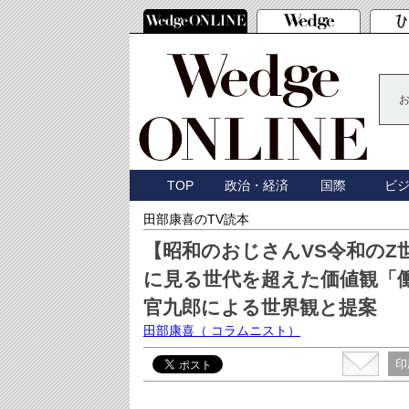
TOP
政治・経済
国際
ビ
田部康喜のTV読本
【昭和のおじさんVS令和の
に見る世代を超えた価値観「
官九郎による世界観と提案
田部康喜
（ コラムニスト）
印