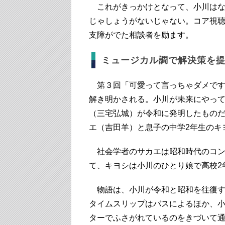
これがきっかけとなって、小川はな
じゃしょうがないじゃない。コア視
支障がでた相談者を励ます。
ミュージカル調で解決策を
第３回「可愛って言っちゃダメです
解き明かされる。小川が未来にやっ
（三宅弘城）が令和に発明したもの
エ（吉田羊）と息子の中学2年生のキ
社会学者のサカエは昭和時代のコン
て、キヨシは小川のひとり娘で高校2
物語は、小川が令和と昭和を往復す
タイムスリップはバスによるほか、
ターでふさがれているのをきづいて