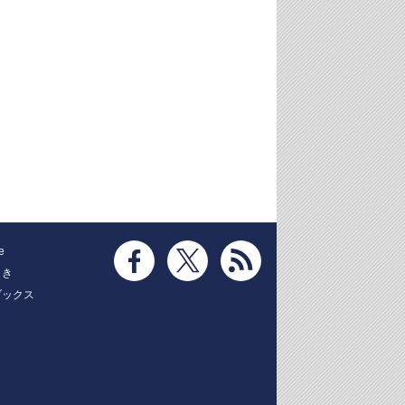
e
とき
ブックス