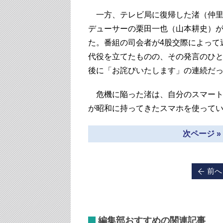
一方、テレビ局に復帰した渚（仲里
デューサーの栗田一也（山本耕史）
た。番組の司会者が4股交際によって
代役を立てたものの、その発言のひと
後に「お詫びいたします」の連続だ
危機に陥った渚は、自分のスマート
が昭和に持ってきたスマホを使って
次ページ 
前へ
編集部おすすめの関連記事