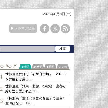
2026年8月8日(土)
メルマガ登録
ランキング
1時間
24時間
1週間
いいね
世界遺産に輝く「石舞台古墳」 2300ト
1
ンの巨石が露出…
世界遺産「飛鳥・藤原」の秘密 宮都が
2
繰り返し置かれた本…
〈特別展「空海と真言の名宝」で注目〉
3
空海はなぜ、120…