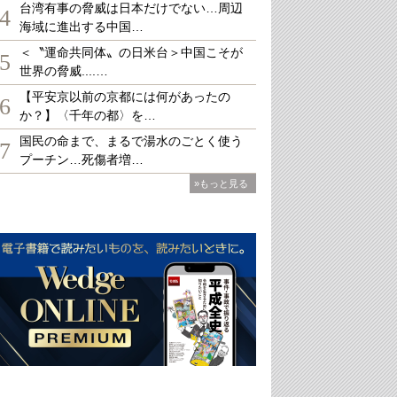
台湾有事の脅威は日本だけでない…周辺
4
海域に進出する中国…
＜〝運命共同体〟の日米台＞中国こそが
5
世界の脅威....…
【平安京以前の京都には何があったの
6
か？】〈千年の都〉を…
国民の命まで、まるで湯水のごとく使う
7
プーチン…死傷者増…
»もっと見る