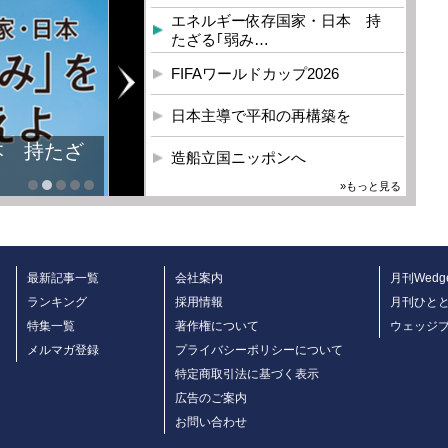
エネルギー依存国家・日本 持
たざる｢弱み…
FIFAワールドカップ2026
日本主導で平和の再構築を
本 持たざ
造船立国ニッポンへ
»もっと見る
最新記事一覧
会社案内
月刊Wedg
ランキング
採用情報
月刊ひと
特集一覧
著作権について
ウェッジ
メルマガ登録
プライバシーポリシーについて
特定商取引法に基づく表示
広告のご案内
お問い合わせ