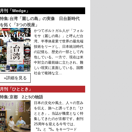
月刊「Wedge」
特集:台湾「麗しの島」の実像 日台新時代
を拓く「3つの視座」
かつてポルトガル人が「フォル
モサ（麗しの島）」と呼んだ台
湾。半導体産業で世界の最先端
技術をリードし、日本統治時代
の記憶も、歴史の一部として内
包している。一方で、現在は米
中対立の最前線に立たされ、難
しい現実に直面している。国際
社会で複雑な立…
»詳細を見る
月刊「ひととき」
特集:京都 2と5の物語
日本の文化や風土、人々の営み
を伝え、旅へと誘ってきた「ひ
ととき」。当誌が幾度となく特
集してきたのが京都です。創刊
25周年を迎える今号では、
〝2〟と〝5〟をキーワード