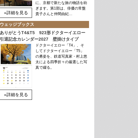
に、京都で新たな旅の物語を紡
ぎます。第1部は、俳優の常盤
»詳細を見る
貴子さんと仲間由紀…
ウェッジブックス
ありがとうT4&T5 923形ドクターイエロー
引退記念カレンダー2027 壁掛けタイプ
ドクターイエロー「T4」、そ
してドクターイエロー「T5」
の勇姿を、鉄道写真家・村上悠
太による四季折々の厳選した写
真で綴る。
»詳細を見る