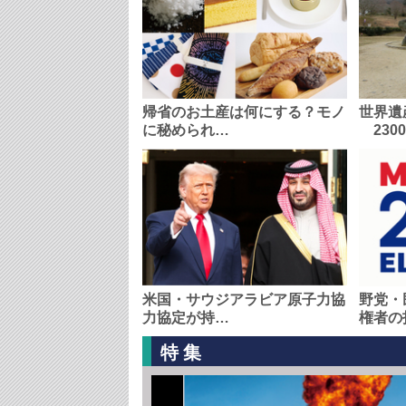
帰省のお土産は何にする？モノ
世界遺
に秘められ…
230
米国・サウジアラビア原子力協
野党・
力協定が持…
権者の
特集