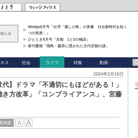
Wedge8月号『台湾「麗しの島」の実像 日台新時代を拓く「3
つの視座」』
お知らせ
ひととき8月号『京都 2と5の物語』
新刊書籍『飛鳥・藤原に隠された古代宮都の謎』
ジネス
社会
特集
動画
ライフ
2024年2月16日
Z世代】ドラマ「不適切にもほどがある！」
働き方改革」「コンプライアンス」、宮藤
刷画面