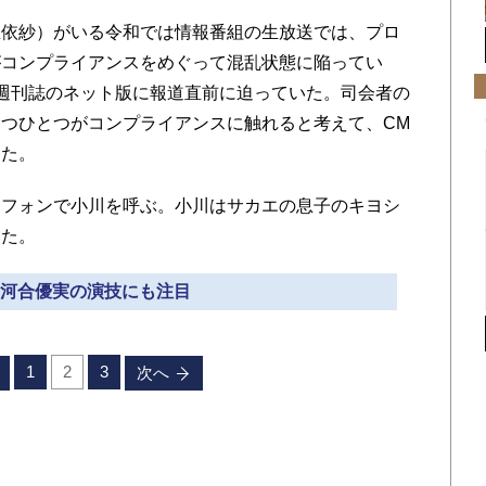
依紗）がいる令和では情報番組の生放送では、プロ
がコンプライアンスをめぐって混乱状態に陥ってい
週刊誌のネット版に報道直前に迫っていた。司会者の
つひとつがコンプライアンスに触れると考えて、CM
った。
フォンで小川を呼ぶ。小川はサカエの息子のキヨシ
いた。
» 河合優実の演技にも注目
1
2
3
次へ