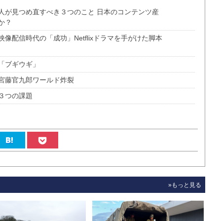
人が見つめ直すべき３つのこと 日本のコンテンツ産
か？
配信時代の「成功」Netflixドラマを手がけた脚本
「ブギウギ」
宮藤官九郎ワールド炸裂
３つの課題
»もっと見る