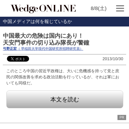
8/8(土)
中国メディアは何を報じているか
中国最大の危険は国内にあり！
天安門事件の切り込み隊長が警鐘
弓野正宏
（ 早稲田大学現代中国研究所招聘研究員）
2013/10/30
このところ中国の習近平政権は、大いに危機感を持って党と庶
民の関係改善を求める政治活動を行っているが、それは軍にお
いても同様だ。
本文を読む
PR