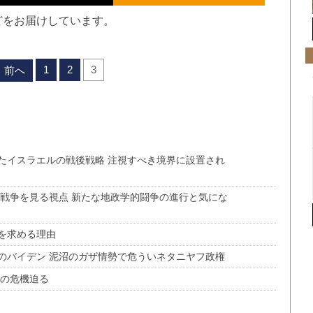
どをお届けしています。
1
2
3
前へ
たイスラエルの戦後戦略 注視すべき境界に設置され
の戦争を見る視点 新たな地政学的闘争の進行と気にな
を求める理由
のバイデン 泥沼のガザ情勢で危ういネタニヤフ政権
〟の危機迫る