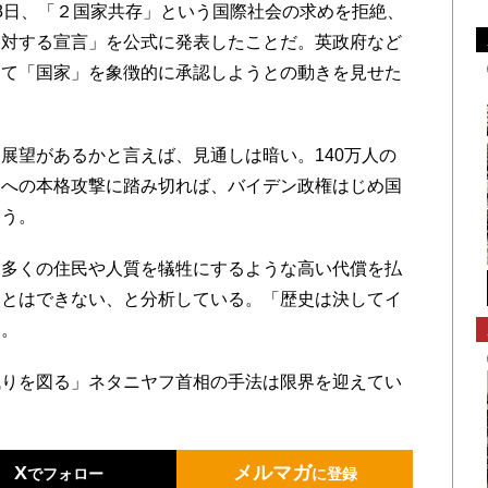
8日、「２国家共存」という国際社会の求めを拒絶、
反対する宣言」を公式に発表したことだ。英政府など
って「国家」を象徴的に承認しようとの動きを見せた
望があるかと言えば、見通しは暗い。140万人の
ァへの本格攻撃に踏み切れば、バイデン政権はじめ国
ろう。
多くの住民や人質を犠牲にするような高い代償を払
ことはできない、と分析している。「歴史は決してイ
）。
りを図る」ネタニヤフ首相の手法は限界を迎えてい
X
メルマガ
でフォロー
に登録