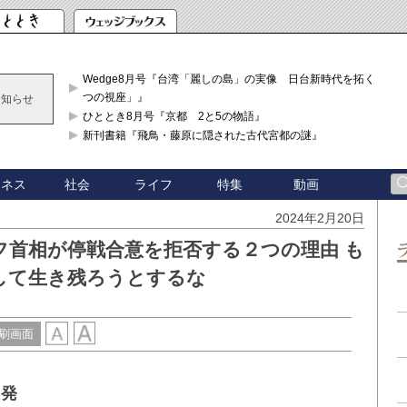
Wedge8月号『台湾「麗しの島」の実像 日台新時代を拓く「3
つの視座」』
お知らせ
ひととき8月号『京都 2と5の物語』
新刊書籍『飛鳥・藤原に隠された古代宮都の謎』
ジネス
社会
ライフ
特集
動画
2024年2月20日
フ首相が停戦合意を拒否する２つの理由 も
して生き残ろうとするな
刷画面
反発