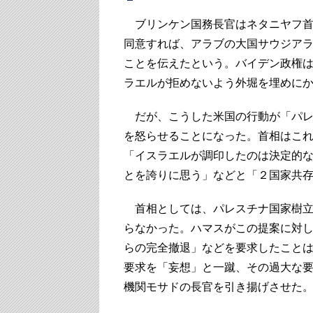
ブリンケン国務長官はネタニヤフ首
同意すれば、アラブの大国サウジア
ことを伝えたという。バイデン政権
ラエルが拒めないよう外堀を埋めに
だが、こうした米国の行動が「パレ
を怒らせることになった。首相はこ
「イスラエルが調印したのは決定的
とを誇りに思う」などと「２国家共
首相としては、パレスチナ国家樹立
らなかった。ハマスがこの提案に対
らの完全撤退」などを要求したこと
要求を「妄想」と一蹴、その過大な
機関モサドの長官を引き揚げさせた