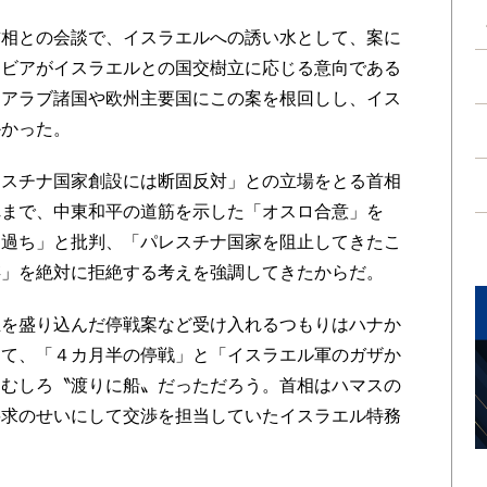
相との会談で、イスラエルへの誘い水として、案に
ラビアがイスラエルとの国交樹立に応じる意向である
はアラブ諸国や欧州主要国にこの案を根回しし、イス
かかった。
スチナ国家創設には断固反対」との立場をとる首相
れまで、中東和平の道筋を示した「オスロ合意」を
な過ち」と批判、「パレスチナ国家を阻止してきたこ
存」を絶対に拒絶する考えを強調してきたからだ。
を盛り込んだ停戦案など受け入れるつもりはハナか
して、「４カ月半の停戦」と「イスラエル軍のガザか
はむしろ〝渡りに船〟だっただろう。首相はハマスの
要求のせいにして交渉を担当していたイスラエル特務
。