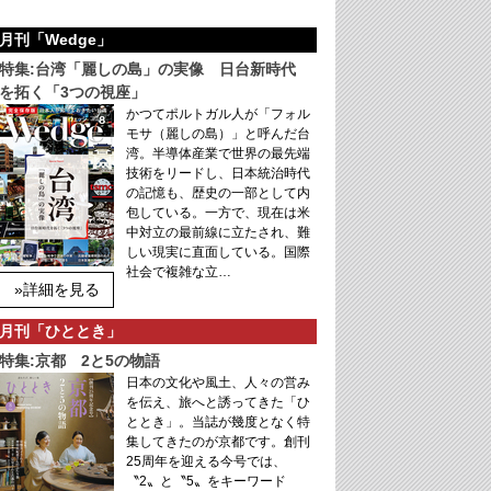
月刊「Wedge」
特集:台湾「麗しの島」の実像 日台新時代
を拓く「3つの視座」
かつてポルトガル人が「フォル
モサ（麗しの島）」と呼んだ台
湾。半導体産業で世界の最先端
技術をリードし、日本統治時代
の記憶も、歴史の一部として内
包している。一方で、現在は米
中対立の最前線に立たされ、難
しい現実に直面している。国際
社会で複雑な立…
»詳細を見る
月刊「ひととき」
特集:京都 2と5の物語
日本の文化や風土、人々の営み
を伝え、旅へと誘ってきた「ひ
ととき」。当誌が幾度となく特
集してきたのが京都です。創刊
25周年を迎える今号では、
〝2〟と〝5〟をキーワード