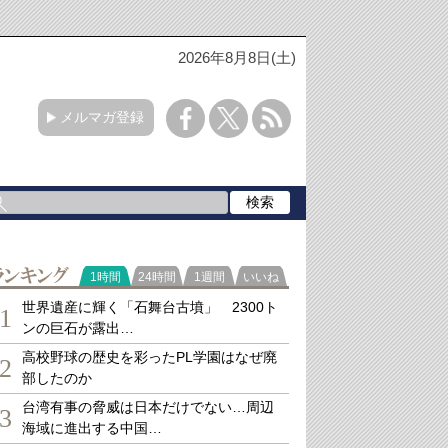
2026年8月8日(土)
メルマガ登録
ランキング
1時間
24時間
1週間
いいね
世界遺産に輝く「石舞台古墳」 2300ト
1
ンの巨石が露出…
高校野球の歴史を彩ったPL学園はなぜ廃
2
部したのか
台湾有事の脅威は日本だけでない…周辺
3
海域に進出する中国…