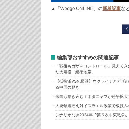
▲「Wedge ONLINE」の
新着記事
な
編集部おすすめの関連記事
「戦後もガザをコントロール」見えてき
た大規模「緩衝地帯」
【抵抗派VS包摂派】ウクライナとガザ
る中国の動き
米国も巻き込む？ネタニヤフが紛争拡大
大統領選控え対イスラエル政策で板挟み
シナリオなき2024年〝第５次中東戦争