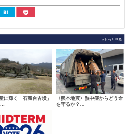
»もっと見る
産に輝く「石舞台古墳」
〈熊本地震〉熱中症からどう命
0…
を守るか？…