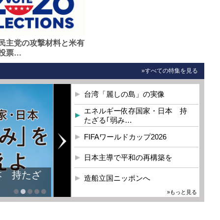
民主党の攻撃材料と米有
投票…
»すべての特集を見る
台湾「麗しの島」の実像
エネルギー依存国家・日本 持
たざる｢弱み…
FIFAワールドカップ2026
日本主導で平和の再構築を
本 持たざ
造船立国ニッポンへ
»もっと見る