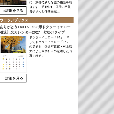
に、京都で新たな旅の物語を紡
ぎます。第1部は、俳優の常盤
»詳細を見る
貴子さんと仲間由紀…
ウェッジブックス
ありがとうT4&T5 923形ドクターイエロー
引退記念カレンダー2027 壁掛けタイプ
ドクターイエロー「T4」、そ
してドクターイエロー「T5」
の勇姿を、鉄道写真家・村上悠
太による四季折々の厳選した写
真で綴る。
»詳細を見る