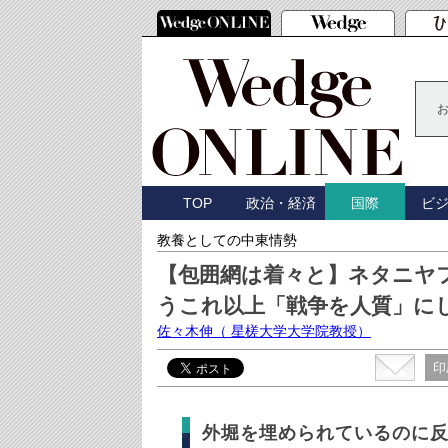
TOP
政治・経済
ビ
国際
教養としての中東情勢
【包囲網は着々と】ネタニヤ
うこれ以上「戦争を人質」に
佐々木伸
（ 星槎大学大学院教授）
印
外堀を埋められているのに