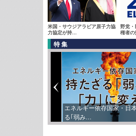
米国・サウジアラビア原子力協
野党・
力協定が持…
権者の
特集
エネルギー依存国家・日
る｢弱み…