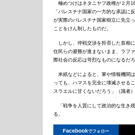
極めつけはネタニヤフ政権が２月1
「パレスチナ国家の一方的な承認に
が実際のパレスチナ国家樹立に先立
ことをけん制したものだ。
しかし、停戦交渉を拒否した首相に展
住民らの避難が進まないまま、ラフ
際社会の反応は苛烈なものになるだ
米紙などによると、軍や情報機関は
っても、ハマスを完全に壊滅させる
スラエルに甘くないだろう」（識者
「戦争を人質にして政治的な生き残
る。
Facebook
でフォロー