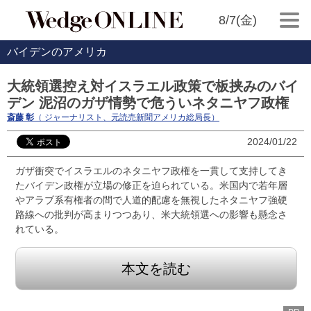
8/7(金)
バイデンのアメリカ
大統領選控え対イスラエル政策で板挟みのバイ
デン 泥沼のガザ情勢で危ういネタニヤフ政権
斎藤 彰
（ ジャーナリスト、元読売新聞アメリカ総局長）
2024/01/22
ガザ衝突でイスラエルのネタニヤフ政権を一貫して支持してき
たバイデン政権が立場の修正を迫られている。米国内で若年層
やアラブ系有権者の間で人道的配慮を無視したネタニヤフ強硬
路線への批判が高まりつつあり、米大統領選への影響も懸念さ
れている。
本文を読む