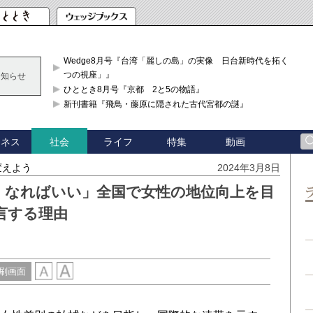
Wedge8月号『台湾「麗しの島」の実像 日台新時代を拓く「3
つの視座」』
お知らせ
ひととき8月号『京都 2と5の物語』
新刊書籍『飛鳥・藤原に隠された古代宮都の謎』
ジネス
ライフ
特集
動画
社会
変えよう
2024年3月8日
くなればいい」全国で女性の地位向上を目
言する理由
刷画面