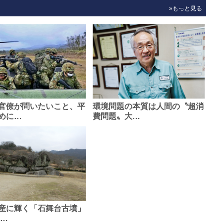
»もっと見る
官僚が問いたいこと、平
環境問題の本質は人間の〝超消
めに…
費問題〟大…
産に輝く「石舞台古墳」
0…