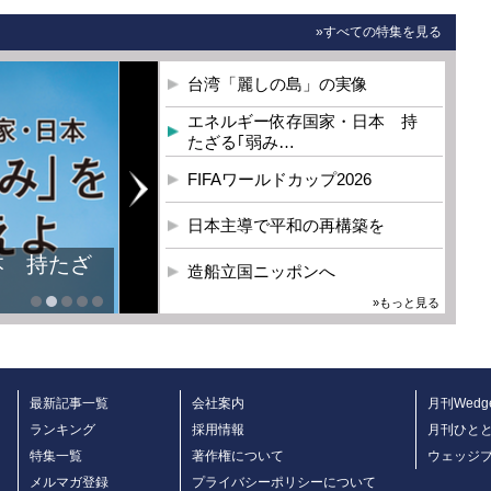
»すべての特集を見る
台湾「麗しの島」の実像
エネルギー依存国家・日本 持
たざる｢弱み…
FIFAワールドカップ2026
日本主導で平和の再構築を
造船立国ニッポンへ
»もっと見る
最新記事一覧
会社案内
月刊Wedg
ランキング
採用情報
月刊ひと
特集一覧
著作権について
ウェッジ
メルマガ登録
プライバシーポリシーについて