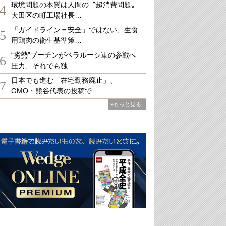
環境問題の本質は人間の〝超消費問題〟
4
大田区の町工場社長…
「ガイドライン＝安全」ではない、生食
5
用鶏肉の衛生基準策…
“劣勢”プーチンがベラルーシ軍の参戦へ
6
圧力、それでも独…
日本でも進む「在宅勤務廃止」、
7
GMO・熊谷代表の投稿で…
»もっと見る