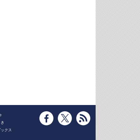
e
とき
ブックス