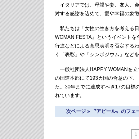
イタリアでは、母親や妻、友人、会
対する感謝を込めて、愛や幸福の象
私たちは「女性の生き方を考える日」
WOMAN FESTA』というイベン
行進などによる意思表明を否定する
く「表彰」や「シンポジウム」など
一般社団法人HAPPY WOMANを
の国連本部にて193カ国の合意の下
た。30年までに達成すべき17の目
れています。
次ページ » 〝アピール〟のフ
1