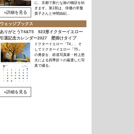
に、京都で新たな旅の物語を紡
ぎます。第1部は、俳優の常盤
»詳細を見る
貴子さんと仲間由紀…
ウェッジブックス
ありがとうT4&T5 923形ドクターイエロー
引退記念カレンダー2027 壁掛けタイプ
ドクターイエロー「T4」、そ
してドクターイエロー「T5」
の勇姿を、鉄道写真家・村上悠
太による四季折々の厳選した写
真で綴る。
»詳細を見る