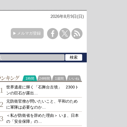
2026年8月9日(日)
メルマガ登録
ランキング
1時間
24時間
1週間
いいね
世界遺産に輝く「石舞台古墳」 2300ト
1
ンの巨石が露出…
元防衛官僚が問いたいこと、平和のため
2
に軍隊は必要なのか…
＜私が防衛省を辞めた理由＞ いま、日本
3
の「安全保障」の…