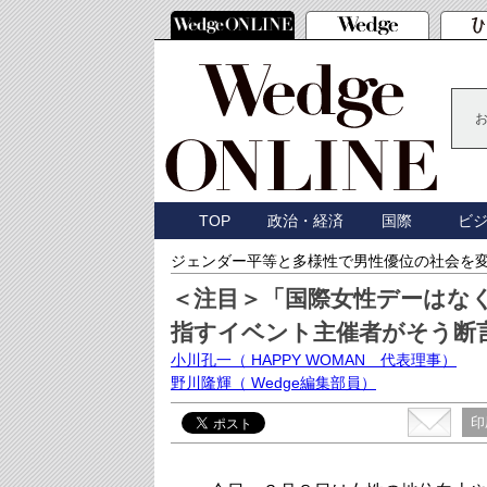
TOP
政治・経済
国際
ビ
ジェンダー平等と多様性で男性優位の社会を
＜注目＞「国際女性デーはな
指すイベント主催者がそう断
小川孔一
（ HAPPY WOMAN 代表理事）
野川隆輝
（ Wedge編集部員）
印