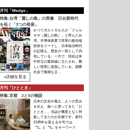
月刊「Wedge」
特集:台湾「麗しの島」の実像 日台新時代
を拓く「3つの視座」
かつてポルトガル人が「フォル
モサ（麗しの島）」と呼んだ台
湾。半導体産業で世界の最先端
技術をリードし、日本統治時代
の記憶も、歴史の一部として内
包している。一方で、現在は米
中対立の最前線に立たされ、難
しい現実に直面している。国際
社会で複雑な立…
»詳細を見る
月刊「ひととき」
特集:京都 2と5の物語
日本の文化や風土、人々の営み
を伝え、旅へと誘ってきた「ひ
ととき」。当誌が幾度となく特
集してきたのが京都です。創刊
25周年を迎える今号では、
〝2〟と〝5〟をキーワード