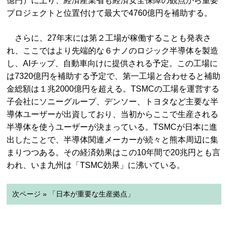
億円）に上り、経済産業省も経済安全保障の観点から重要
プロジェクトと位置付けて最大で4760億円を補助する。
さらに、27年末には第２工場が稼働することも発表さ
れ、ここではより先端的な６ナノのロジック半導体を製造
し、AIチップ、自動車向けに提供される予定。この工場に
は7320億円を補助する予定で、第一工場と合わせると補助
金総額は１兆2000億円を超える。TSMCの工場を運営する
子会社にソニーグループ、デンソー、トヨタなど主要な半
導体ユーザーが出資しており、当初からここで生産される
半導体を使うユーザーが決まっている。TSMCが日本に進
出したことで、半導体関連メーカーが続々と熊本周辺に集
まりつつある。その経済効果はこの10年間で20兆円とも言
われ、いま九州は「TSMC効果」に沸いている。
次ページ » 「日本が重要な生産拠点」