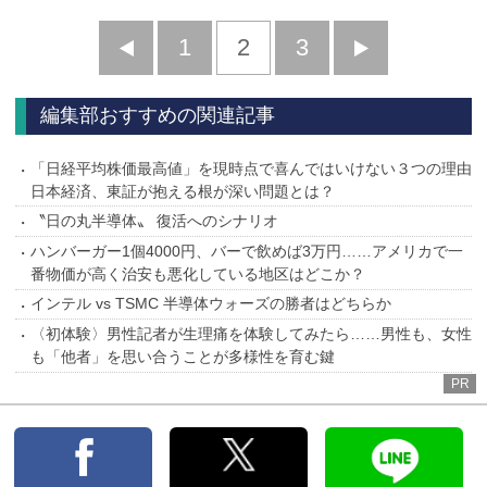
前
1
2
3
次
へ
へ
編集部おすすめの関連記事
「日経平均株価最高値」を現時点で喜んではいけない３つの理由
日本経済、東証が抱える根が深い問題とは？
〝日の丸半導体〟 復活へのシナリオ
ハンバーガー1個4000円、バーで飲めば3万円……アメリカで一
番物価が高く治安も悪化している地区はどこか？
インテル vs TSMC 半導体ウォーズの勝者はどちらか
〈初体験〉男性記者が生理痛を体験してみたら……男性も、女性
も「他者」を思い合うことが多様性を育む鍵
PR