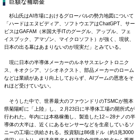
巨額な補助金
杉山氏はAI市場におけるグローバルの勢力地図について
「ハードはエヌビディア、ソフトウエアはChatGPT、サー
ビスはGAFAM（米国大手ITのグーグル、アップル、フェ
イスブック、アマゾン、マイクロソフト）が強く、現状、
日本の出る幕はあまりないのが現実だ」とみている。
現に日本の半導体メーカーのルネサスエレクトロニク
ス、キオクシア、ソシオネクスト、部品メーカーのローム
などは業績があまり向上しておらず、AIブームの恩恵をそ
れほど受けていない。
そうした中で、世界最大のファウンドリのTSMCが熊本
県菊陽町に「上陸」し、２月23日に半導体工場の開所式が
行われた。年内には本格稼働し、製造した12～28ナノの半
導体の大半は、近くにあるセンサーなどを生産しているソ
ニーの工場に供給される。投資額は86億ドル（約1兆3000