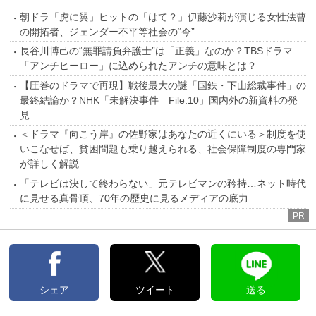
朝ドラ「虎に翼」ヒットの「はて？」伊藤沙莉が演じる女性法曹
の開拓者、ジェンダー不平等社会の“今”
長谷川博己の“無罪請負弁護士”は「正義」なのか？TBSドラマ
「アンチヒーロー」に込められたアンチの意味とは？
【圧巻のドラマで再現】戦後最大の謎「国鉄・下山総裁事件」の
最終結論か？NHK「未解決事件 File.10」国内外の新資料の発
見
＜ドラマ『向こう岸』の佐野家はあなたの近くにいる＞制度を使
いこなせば、貧困問題も乗り越えられる、社会保障制度の専門家
が詳しく解説
「テレビは決して終わらない」元テレビマンの矜持…ネット時代
に見せる真骨頂、70年の歴史に見るメディアの底力
PR
シェア
ツイート
送る