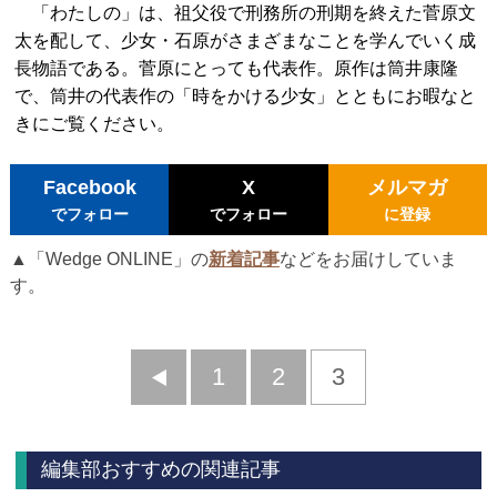
「わたしの」は、祖父役で刑務所の刑期を終えた菅原文
太を配して、少女・石原がさまざまなことを学んでいく成
長物語である。菅原にとっても代表作。原作は筒井康隆
で、筒井の代表作の「時をかける少女」とともにお暇なと
きにご覧ください。
Facebook
X
メルマガ
でフォロー
でフォロー
に登録
▲「Wedge ONLINE」の
新着記事
などをお届けしていま
す。
前
1
2
3
へ
編集部おすすめの関連記事