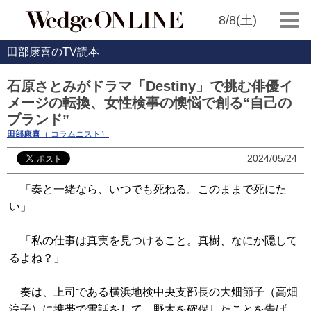
8/8(土)
田部康喜のTV読本
石原さとみがドラマ「Destiny」で挑む俳優イ
メージの転換、女性検事の懊悩で創る“自己の
ブランド”
田部康喜
（ コラムニスト）
2024/05/24
「奏と一緒なら、いつでも死ねる。このままで死にた
い」
「私の仕事は真実を見つけること。真樹、なにか隠して
るよね？」
奏は、上司である横浜地検中央支部長の大畑節子（高畑
淳子）に携帯で電話をして、野木を確保したことを告げ