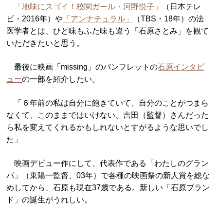
「地味にスゴイ！校閲ガール・河野悦子」
（日本テレ
ビ・2016年）や
「アンナチュラル」
（TBS・18年）の法
医学者とは、ひと味もふた味も違う「石原さとみ」を観て
いただきたいと思う。
最後に映画「missing」のパンフレットの
石原インタビ
ュー
の一部を紹介したい。
「６年前の私は自分に飽きていて、自分のことがつまら
なくて、このままではいけない、吉田（監督）さんだった
ら私を変えてくれるかもしれないとすがるような思いでし
た」
映画デビュー作にして、代表作である「わたしのグラン
パ」（東陽一監督、03年）で各種の映画祭の新人賞を総な
めしてから、石原も現在37歳である。新しい「石原ブラン
ド」の誕生がうれしい。