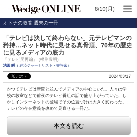
8/10(月)
オトナの教養 週末の一冊
「テレビは決して終わらない」元テレビマンの
矜持…ネット時代に見せる真骨頂、70年の歴史
に見るメディアの底力
『テレビ局再編』 (根岸豊明)
池田 瞬
（ 経済ジャーナリスト・書評家）
2024/03/17
かつてテレビは新聞と並んでメディアの中心にいた。人々は学
校の教室などで前夜のテレビ番組の話で盛り上がっていた。し
かしインターネットの登場でその位置づけは大きく変わった。
テレビの存在意義を改めて見直せる一冊だ。
本文を読む