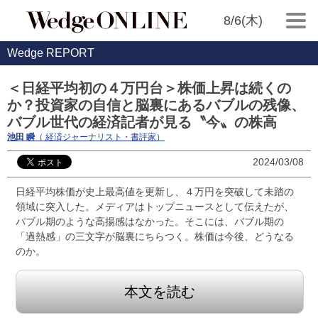
8/6(木)
Wedge REPORT
＜日経平均初の４万円台＞株価上昇は続くの
か？投資家の自信と脳裏にあるバブルの残像、
バブル世代の経済記者が見る〝今〟の株高
池田 瞬
（ 経済ジャーナリスト・書評家）
2024/03/08
日経平均株価が史上最高値を更新し、４万円を突破して未踏の
領域に突入した。メディアはトップニュースとして伝えたが、
バブル期のような高揚感はなかった。そこには、バブル期の
「過熱感」の三文字が脳裏にちらつく。株価は今後、どうなる
のか。
本文を読む