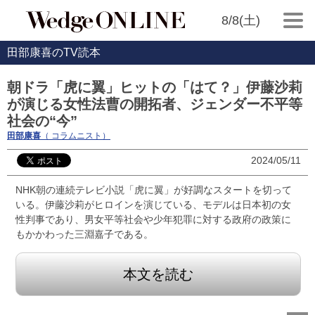
8/8(土)
田部康喜のTV読本
朝ドラ「虎に翼」ヒットの「はて？」伊藤沙莉
が演じる女性法曹の開拓者、ジェンダー不平等
社会の“今”
田部康喜
（ コラムニスト）
2024/05/11
NHK朝の連続テレビ小説「虎に翼」が好調なスタートを切って
いる。伊藤沙莉がヒロインを演じている、モデルは日本初の女
性判事であり、男女平等社会や少年犯罪に対する政府の政策に
もかかわった三淵嘉子である。
本文を読む