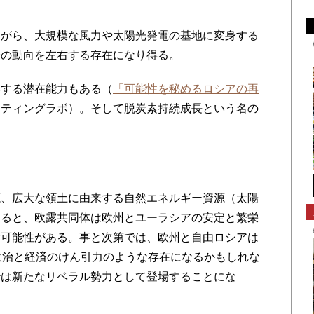
がら、大規模な風力や太陽光発電の基地に変身する
済の動向を左右する存在になり得る。
する潜在能力もある（
「可能性を秘めるロシアの再
ケティングラボ）。そして脱炭素持続成長という名の
。
、広大な領土に由来する自然エネルギー資源（太陽
すると、欧露共同体は欧州とユーラシアの安定と繁栄
む可能性がある。事と次第では、欧州と自由ロシアは
政治と経済のけん引力のような存在になるかもしれな
では新たなリベラル勢力として登場することにな