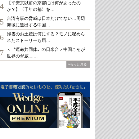
【平安京以前の京都には何があったの
4
か？】〈千年の都〉を…
台湾有事の脅威は日本だけでない…周辺
5
海域に進出する中国…
帰省のお土産は何にする？モノに秘めら
6
れたストーリーも届…
＜〝運命共同体〟の日米台＞中国こそが
7
世界の脅威....…
»もっと見る