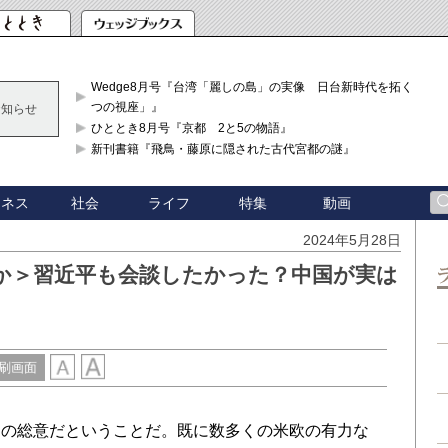
Wedge8月号『台湾「麗しの島」の実像 日台新時代を拓く「3
つの視座」』
お知らせ
ひととき8月号『京都 2と5の物語』
新刊書籍『飛鳥・藤原に隠された古代宮都の謎』
ジネス
社会
ライフ
特集
動画
2024年5月28日
か＞習近平も会談したかった？中国が実は
刷画面
の総意だということだ。既に数多くの米欧の有力な