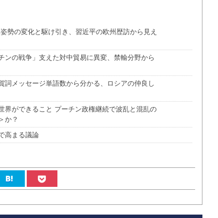
交姿勢の変化と駆け引き、習近平の欧州歴訪から見え
チンの戦争」支えた対中貿易に異変、禁輸分野から
賀詞メッセージ単語数から分かる、ロシアの仲良し
世界ができること プーチン政権継続で波乱と混乱の
＞か？
で高まる議論