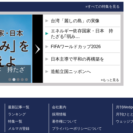
»すべての特集を見る
台湾「麗しの島」の実像
エネルギー依存国家・日本 持
たざる｢弱み…
FIFAワールドカップ2026
日本主導で平和の再構築を
本 持たざ
造船立国ニッポンへ
»もっと見る
最新記事一覧
会社案内
月刊Wedg
ランキング
採用情報
月刊ひと
特集一覧
著作権について
ウェッジ
メルマガ登録
プライバシーポリシーについて