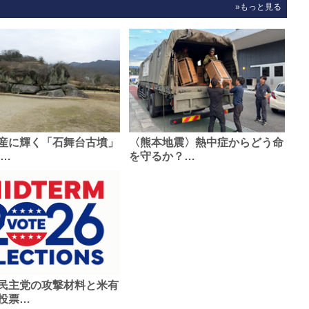
»もっと見る
産に輝く「石舞台古墳」
〈熊本地震〉熱中症からどう命
0…
を守るか？…
民主党の攻撃材料と米有
投票…