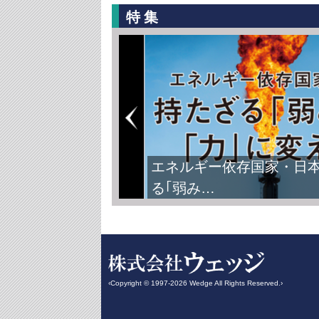
特集
エネルギー依存国家・日
る｢弱み…
‹Copyright © 1997-2026 Wedge All Rights Reserved.›