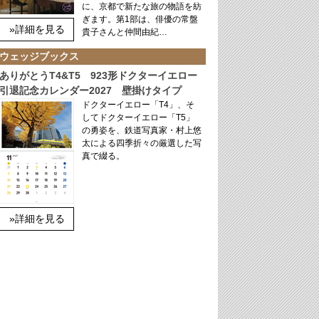
に、京都で新たな旅の物語を紡
ぎます。第1部は、俳優の常盤
»詳細を見る
貴子さんと仲間由紀…
ウェッジブックス
ありがとうT4&T5 923形ドクターイエロー
引退記念カレンダー2027 壁掛けタイプ
ドクターイエロー「T4」、そ
してドクターイエロー「T5」
の勇姿を、鉄道写真家・村上悠
太による四季折々の厳選した写
真で綴る。
»詳細を見る