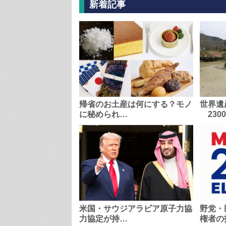
新着記事
帰省のお土産は何にする？モノ
世界遺
に秘められ…
230
米国・サウジアラビア原子力協
野党・
力協定が持…
権者の