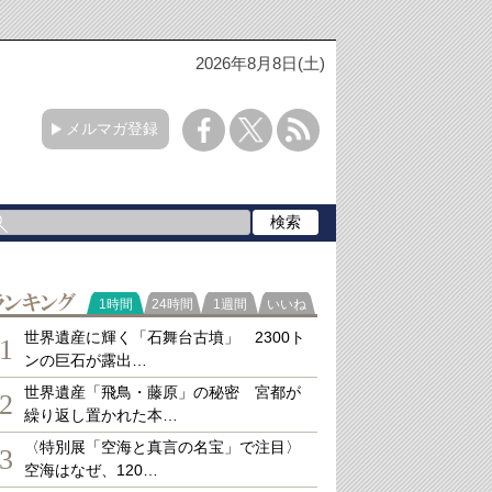
2026年8月8日(土)
メルマガ登録
ランキング
1時間
24時間
1週間
いいね
世界遺産に輝く「石舞台古墳」 2300ト
1
ンの巨石が露出…
世界遺産「飛鳥・藤原」の秘密 宮都が
2
繰り返し置かれた本…
〈特別展「空海と真言の名宝」で注目〉
3
空海はなぜ、120…