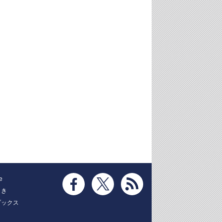
e
とき
ブックス