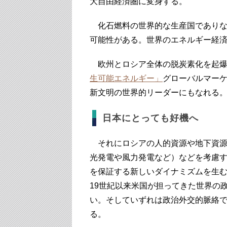
大自由経済圏に変身する。
化石燃料の世界的な生産国でありな
可能性がある。世界のエネルギー経
欧州とロシア全体の脱炭素化を起爆
生可能エネルギー」
グローバルマー
新文明の世界的リーダーにもなれる
日本にとっても好機へ
それにロシアの人的資源や地下資源
光発電や風力発電など）などを考慮
を保証する新しいダイナミズムを生
19世紀以来米国が担ってきた世界の
い。そしていずれは政治外交的脈絡
る。