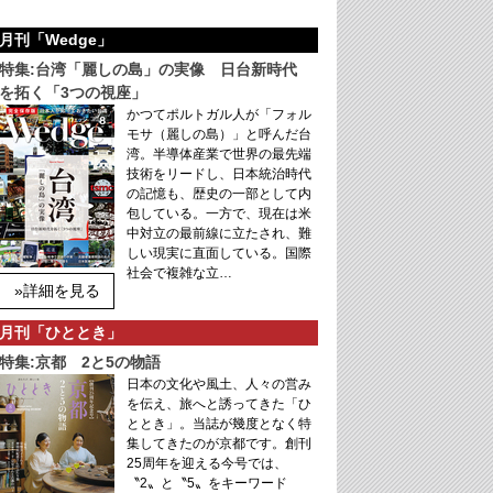
月刊「Wedge」
特集:台湾「麗しの島」の実像 日台新時代
を拓く「3つの視座」
かつてポルトガル人が「フォル
モサ（麗しの島）」と呼んだ台
湾。半導体産業で世界の最先端
技術をリードし、日本統治時代
の記憶も、歴史の一部として内
包している。一方で、現在は米
中対立の最前線に立たされ、難
しい現実に直面している。国際
社会で複雑な立…
»詳細を見る
月刊「ひととき」
特集:京都 2と5の物語
日本の文化や風土、人々の営み
を伝え、旅へと誘ってきた「ひ
ととき」。当誌が幾度となく特
集してきたのが京都です。創刊
25周年を迎える今号では、
〝2〟と〝5〟をキーワード