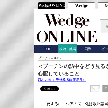
TOP
国際
ビ
政治・経済
プーチンのロシア
＜プーチンの訪中をどう見る
心配していること
西村六善
（ 元外務省欧亜局長）
印
要するにロシアの民主化は欧州諸国