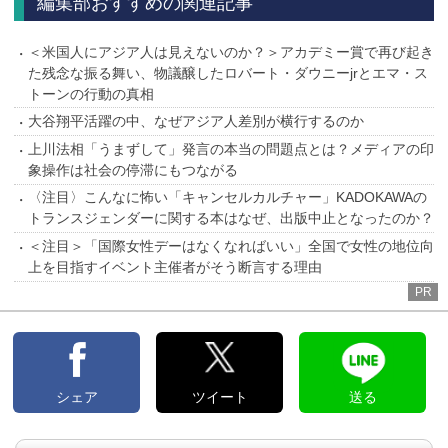
編集部おすすめの関連記事
＜米国人にアジア人は見えないのか？＞アカデミー賞で再び起き
た残念な振る舞い、物議醸したロバート・ダウニーjrとエマ・ス
トーンの行動の真相
大谷翔平活躍の中、なぜアジア人差別が横行するのか
上川法相「うまずして」発言の本当の問題点とは？メディアの印
象操作は社会の停滞にもつながる
〈注目〉こんなに怖い「キャンセルカルチャー」KADOKAWAの
トランスジェンダーに関する本はなぜ、出版中止となったのか？
＜注目＞「国際女性デーはなくなればいい」全国で女性の地位向
上を目指すイベント主催者がそう断言する理由
PR
シェア
ツイート
送る