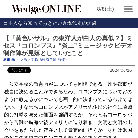
8/8(土)
日本人なら知っておきたい近現代史の焦点
【「黄色いサル」の東洋人が白人の真似？】ミ
セス『コロンブス』“炎上”ミュージックビデオ
制作陣が見落としていたこと
廣部 泉
（ 明治大学政治経済学部 教授）
2024/06/26
公立学校の教育内容についても同様である。州や都市が
独自に決めることができるため、コロンブスについてどの
ように教えるかについても画一的に決まっているわけでは
ない。すなわちコロンブスがアメリカ先住民の社会に壊滅
的な打撃を与えた側面を強調するか、それともヨーロッパ
から苦難の航海の後アメリカに辿り着き、文明と文明の出
会いをもたらした存在として肯定的に描くか、それは米国
のどこの学校でコロンブスを学ぶか次第なのである。