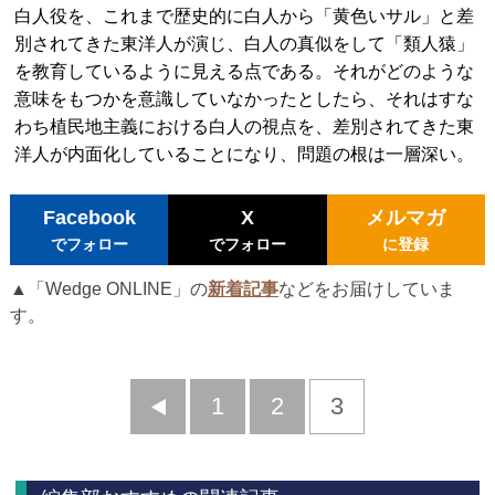
白人役を、これまで歴史的に白人から「黄色いサル」と差
別されてきた東洋人が演じ、白人の真似をして「類人猿」
を教育しているように見える点である。それがどのような
意味をもつかを意識していなかったとしたら、それはすな
わち植民地主義における白人の視点を、差別されてきた東
洋人が内面化していることになり、問題の根は一層深い。
Facebook
X
メルマガ
でフォロー
でフォロー
に登録
▲「Wedge ONLINE」の
新着記事
などをお届けしていま
す。
前
1
2
3
へ